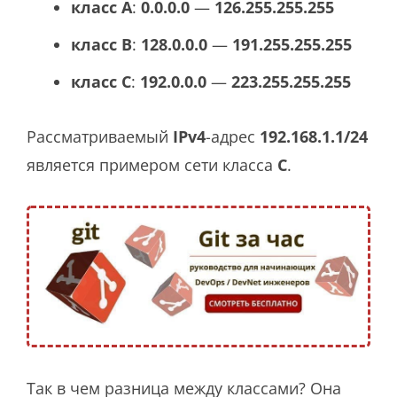
класс A
:
0.0.0.0
—
126.255.255.255
класс B
:
128.0.0.0
—
191.255.255.255
класс C
:
192.0.0.0
—
223.255.255.255
Рассматриваемый
IPv4
-адрес
192.168.1.1/24
является примером сети класса
C
.
Так в чем разница между классами? Она