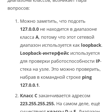
вопросов:
Можно заметить, что подсеть
127.0.0.0
не находится в диапазоне
класса
А
, потому что этот сетевой
диапазон используется как
loopback
.
L
oopback-интерфейс
используется
для проверки работоспособности
IP
-
стека на узле. Это можно проверить,
набрав в командной строке
ping
127.0.0.1
.
Класс C
заканчивается адресом
223.255.255.255.
На самом деле, ещё
существуют
классы D
и
E.
Диапазон