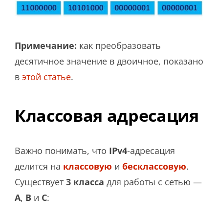
Примечание:
как преобразовать
десятичное значение в двоичное, показано
в
этой статье
.
Классовая адресация
Важно понимать, что
IPv4
-адресация
делится на
классовую
и
бесклассовую
.
Существует
3 класса
для работы с сетью —
A
,
B
и
C
: