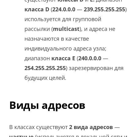
класса D
(
224.0.0.0
—
239.255.255.255
)
используется для групповой
рассылки (
multicast
), и адреса не
назначаются в качестве
индивидуального адреса узла;
диапазон
класса E
(
240.0.0.0
—
254.255.255.255
) зарезервирован для
будущих целей.
Виды адресов
В классах существуют
2 вида адресов
—
частные
(используются в локальной сети и