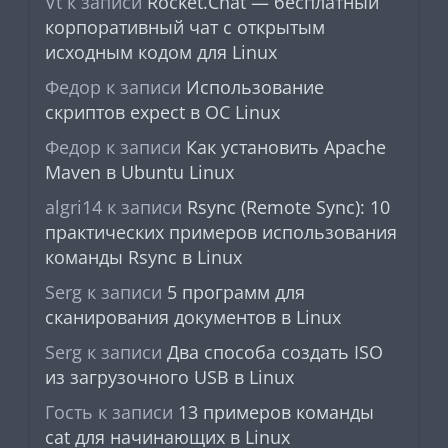
Vt
к записи
Rocket.Chat — бесплатный
корпоративный чат с открытым
исходным кодом для Linux
Федор
к записи
Использование
скриптов expect в ОС Linux
Федор
к записи
Как установить Apache
Maven в Ubuntu Linux
algri14
к записи
Rsync (Remote Sync): 10
практических примеров использования
команды Rsync в Linux
Serg
к записи
5 программ для
сканирования документов в Linux
Serg
к записи
Два способа создать ISO
из загрузочного USB в Linux
Гость
к записи
13 примеров команды
cat для начинающих в Linux