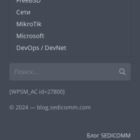
FreeBSD
Сети
MikroTik
Microsoft
DevOps / DevNet
Найти:
[WPSM_AC id=27800]
© 2024 — blog.sedicomm.com
Блог SEDICOMM