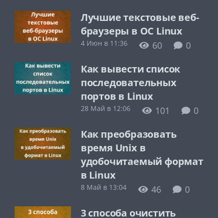
Лучшие текстовые веб-
браузеры в ОС Linux
4 Июн в 11:36
60
0
Как вывести список
последовательных
портов в Linux
28 Май в 12:06
101
0
Как преобразовать
время Unix в
удобочитаемый формат
в Linux
8 Май в 13:04
46
0
3 способа очистить