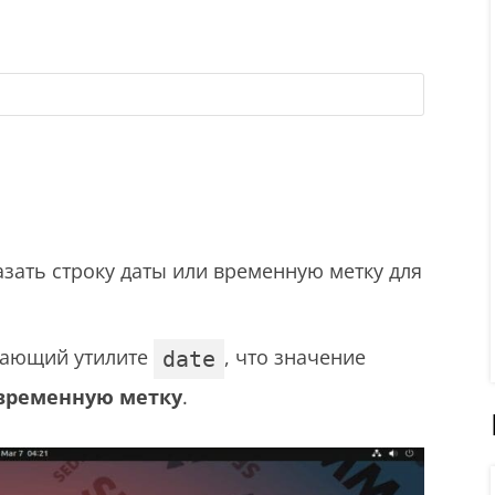
азать строку даты или временную метку для
вающий утилите
, что значение
date
-временную метку
.