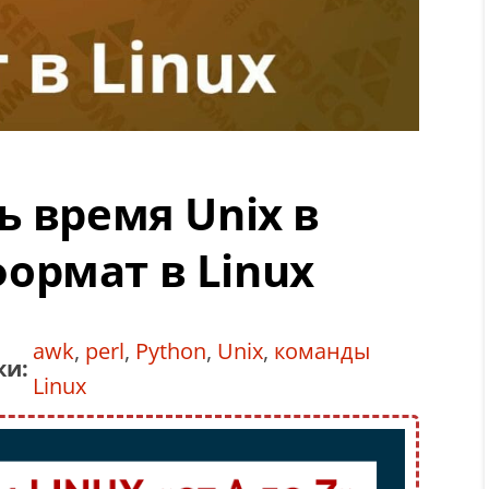
ь время Unix в
ормат в Linux
awk
,
perl
,
Python
,
Unix
,
команды
ки:
Linux