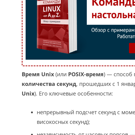
Время Unix
(или
POSIX-время
) — способ
количества секунд
, прошедших с 1 январ
Unix
). Его ключевые особенности:
непрерывный подсчет секунд с моме
високосных секунд);
независимость от часовых поясов —