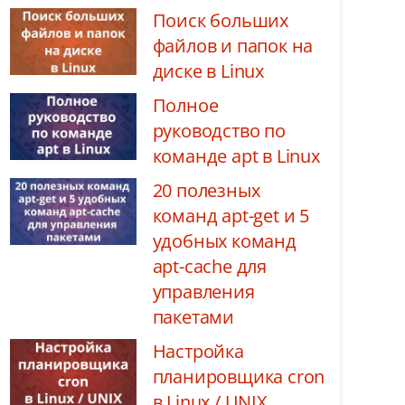
Поиск больших
файлов и папок на
диске в Linux
Полное
руководство по
команде apt в Linux
20 полезных
команд apt-get и 5
удобных команд
apt-cache для
управления
пакетами
Настройка
планировщика cron
в Linux / UNIX