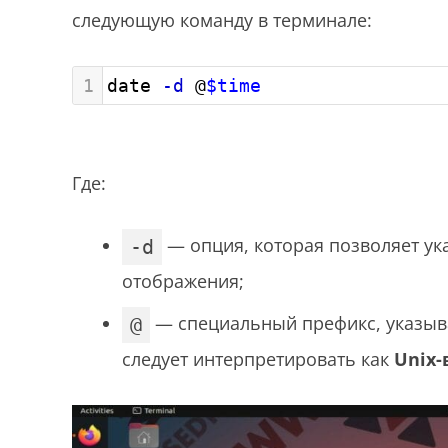
следующую команду в терминале:
1
date 
-d
 @
$time
Где:
— опция, которая позволяет ук
-d
отображения;
— специальный префикс, указы
@
следует интерпретировать как
Unix