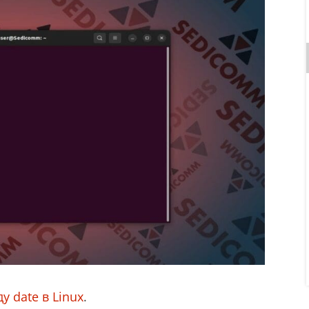
у date в Linux
.