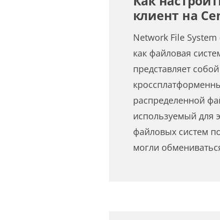
Как настроит
клиент на Ce
Network File System 
как файловая систе
представляет собо
кроссплатформенны
распределенной фа
используемый для 
файловых систем по
могли обмениватьс