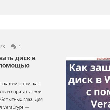
комментарий
73
1
ать диск в
с помощью
сскажем о том, как
ть и спрятать свои
бопытных глаз. Для
я VeraCrypt —