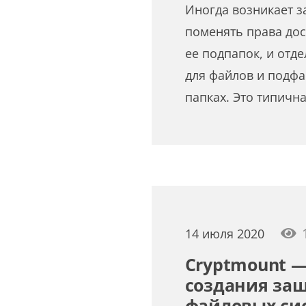
Иногда возникает з
поменять права дос
ее подпапок, и отд
для файлов и подф
папках. Это типична
14 июля 2020
Cryptmount —
создания за
файловых сис