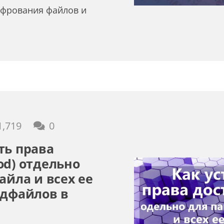
фрования файлов и
1,719
0
ть права
od) отдельно
айла и всех ее
одфайлов в