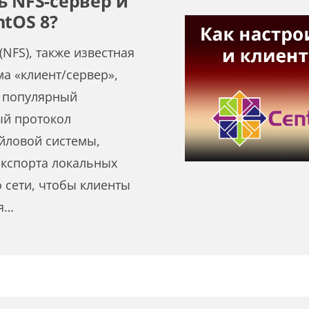
ь NFS-сервер и
ntOS 8?
(NFS), также известная
ма «клиент/сервер»,
й популярный
й протокол
йловой системы,
экспорта локальных
 сети, чтобы клиенты
я…