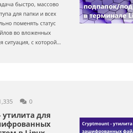
адача быстро, массово
тупа для папки и всех
ельно поменять статус
айлов во вложенных
я ситуация, с которой…
1,335
0
 утилита для
шифрованных
тем в Linux