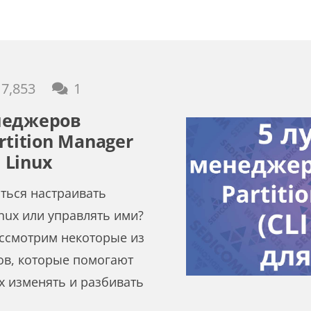
комментарий
7,853
1
неджеров
rtition Manager
я Linux
ться настраивать
inux или управлять ими?
ассмотрим некоторые из
ов, которые помогают
x изменять и разбивать