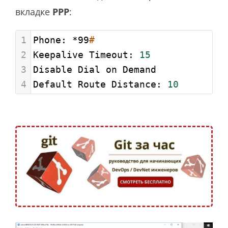
вкладке
PPP
:
1
Phone: *99
#
2
Keepalive Timeout: 
15
3
Disable Dial on Demand
4
Default Route Distance: 
10