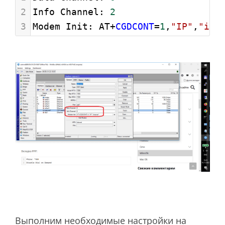
2
Info Channel: 
2
3
Modem Init: AT
+
CGDCONT
=
1
,
"IP"
,
"int
Выполним необходимые настройки на