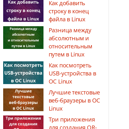
Как добавить
строку в конец
файла в Linux
Разница между
абсолютным и
относительным
путем в Linux
Как посмотреть
USB-устройства в
ОС Linux
Лучшие текстовые
веб-браузеры в ОС
Linux
Три приложения
для создания QR-