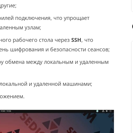
ругие;
филей подключения, что упрощает
даленным узлам;
ного рабочего стола через
SSH
, что
ень шифрования и безопасности сеансов;
еру обмена между локальным и удаленным
 локальной и удаленной машинами;
ложением.