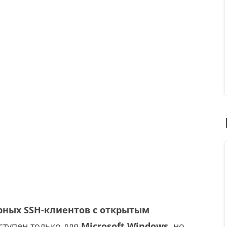
рных SSH-клиентов с открытым
ступен только для
Microsoft Windows
, но