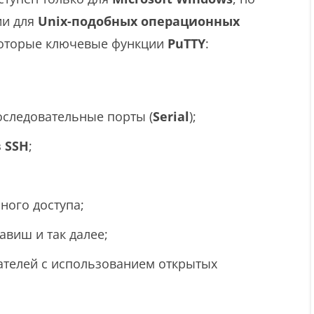
ии для
Unix-подобных операционных
которые ключевые функции
PuTTY
:
оследовательные порты (
Serial
);
з
SSH
;
ного доступа;
авиш и так далее;
ателей с использованием открытых