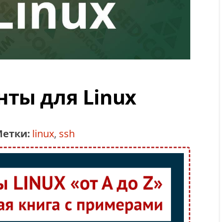
ты для Linux
етки:
linux
,
ssh