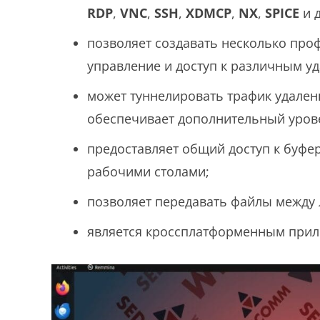
RDP
,
VNC
,
SSH
,
XDMCP
,
NX
,
SPICE
и д
позволяет создавать несколько про
управление и доступ к различным у
может туннелировать трафик удален
обеспечивает дополнительный уров
предоставляет общий доступ к буф
рабочими столами;
позволяет передавать файлы между
является кроссплатформенным при