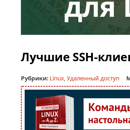
Лучшие SSH-клиен
Рубрики:
Linux
,
Удаленный доступ
М