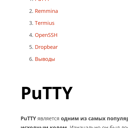
Remmina
Termius
OpenSSH
Dropbear
Выводы
PuTTY
PuTTY
является
одним из самых популя
исходным кодом
. Изначально он был до