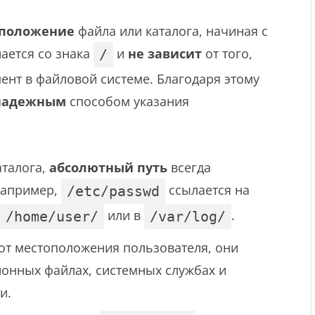
сположение
файла или каталога, начиная с
нается со знака
и
не зависит
от того,
/
ент в файловой системе. Благодаря этому
надежным
способом указания
аталога,
абсолютный путь
всегда
 Например,
ссылается на
/etc/passwd
или в
.
/home/user/
/var/log/
 от местоположения пользователя, они
онных файлах, системных службах и
и.