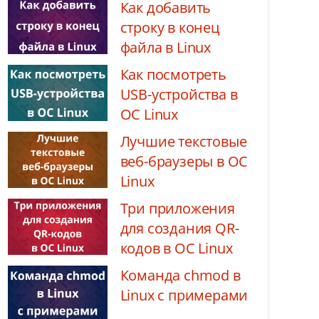
Как добавить
строку в конец
файла в Linux
Как посмотреть
USB-устройства в
ОС Linux
Лучшие текстовые
веб-браузеры в ОС
Linux
Три приложения
для создания QR-
кодов в ОС Linux
Команда chmod в
Linux с примерами