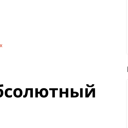
x
абсолютный