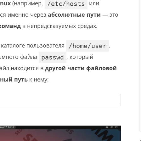
inux
(например,
или
/etc/hosts
тся именно через
абсолютные пути
— это
 команд
в непредсказуемых средах.
каталоге пользователя
.
/home/user
темного файла
, который
passwd
файл находится в
другой части файловой
ный путь
к нему: