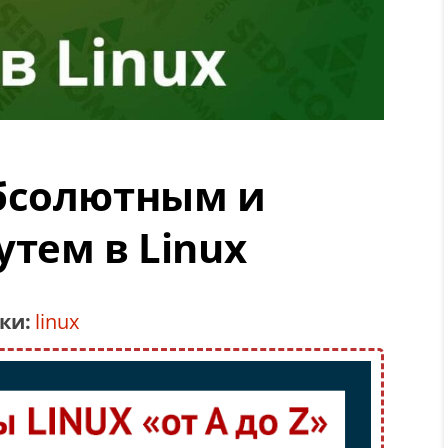
бсолютным и
тем в Linux
ки:
linux