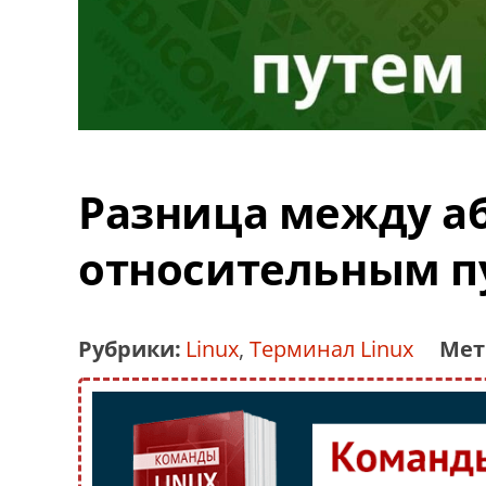
Разница между а
относительным пу
Рубрики:
Linux
,
Терминал Linux
Мет