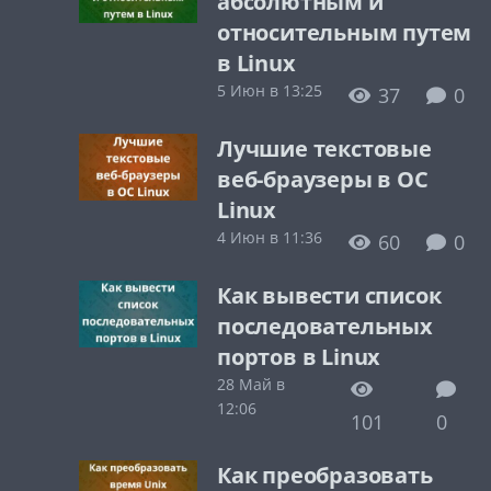
абсолютным и
относительным путем
в Linux
5 Июн в 13:25
37
0
Лучшие текстовые
веб-браузеры в ОС
Linux
4 Июн в 11:36
60
0
Как вывести список
последовательных
портов в Linux
28 Май в
12:06
101
0
Как преобразовать