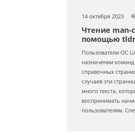
14 октября 2023
Чтение man-с
помощью tldr
Пользователи ОС Li
назначении команд
справочных страни
случаев эти страни
много текста, кото
воспринимать нач
пользователям. Сп