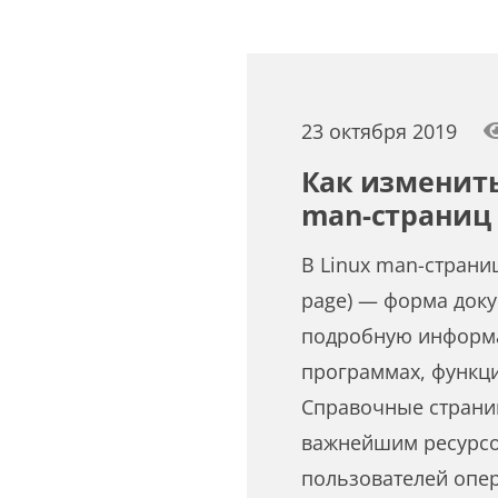
23 октября 2019
Как изменить
man-страниц 
В Linux man-страниц
page) — форма док
подробную информа
программах, функци
Справочные страни
важнейшим ресурсо
пользователей опе