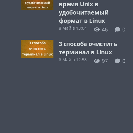
время Unix в
удобочитаемый
формат в Linux
8 Май в 13:04
46
0
3 способа очистить
терминал в Linux
6 Май в 12:58
97
0