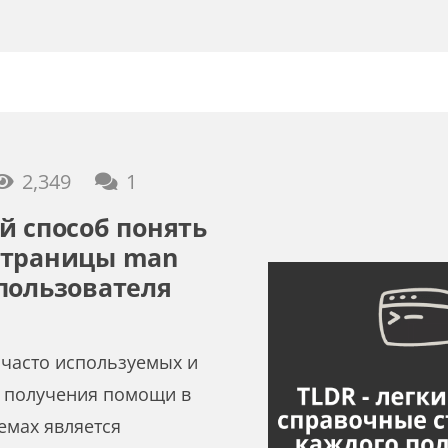
комментарий
2,349
1
й способ понять
страницы man
пользователя
 часто используемых и
 получения помощи в
емах является