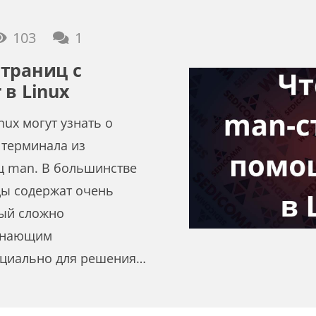
комментарий
103
1
траниц с
 в Linux
nux могут узнать о
 терминала из
ц man. В большинстве
цы содержат очень
рый сложно
инающим
ециально для решения…