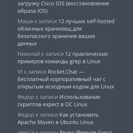
загрузку Cisco IOS (восстановление
образа IOS)
Маша
к записи
12 лучших self-hosted
облачных хранилищ для
безопасного хранения ваших
данных
Николай
к записи
12 практических
примеров команды grep в Linux
Vt
к записи
Rocket.Chat —
бесплатный корпоративный чат с
открытым исходным кодом для Linux
Федор
к записи
Использование
скриптов expect в ОС Linux
Федор
к записи
Как установить
Apache Maven в Ubuntu Linux
algri14
к записи
Rsync (Remote Sync):