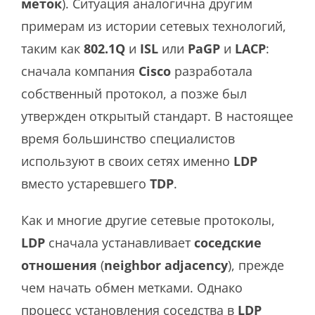
меток
). Ситуация аналогична другим
примерам из истории сетевых технологий,
таким как
802.1Q
и
ISL
или
PaGP
и
LACP
:
сначала компания
Cisco
разработала
собственный протокол, а позже был
утвержден открытый стандарт. В настоящее
время большинство специалистов
используют в своих сетях именно
LDP
вместо устаревшего
TDP
.
Как и многие другие сетевые протоколы,
LDP
сначала устанавливает
соседские
отношения
(
neighbor adjacency
), прежде
чем начать обмен метками. Однако
процесс установления соседства в
LDP