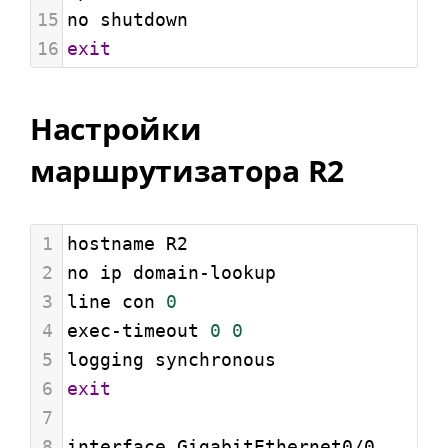
15
no shutdown
16
exit
Настройки
маршрутизатора R2
1
hostname R2
2
no ip domain-lookup
3
line con 
0
4
exec-timeout 
0
0
5
logging synchronous
6
exit
7
8
interface GigabitEthernet0/0