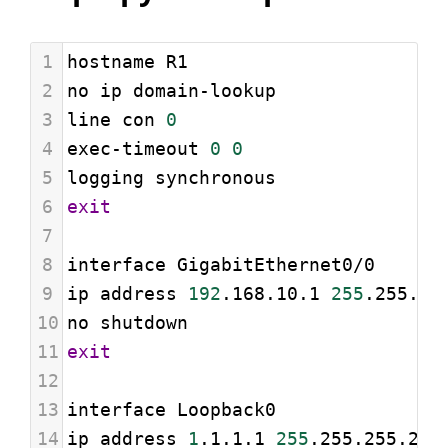
1
hostname R1
2
no ip domain-lookup
3
line con 
0
4
exec-timeout 
0
0
5
logging synchronous
6
exit
7
8
interface GigabitEthernet0/0
9
ip address 
192
.168.10.1 
255
.255.25
10
no shutdown
11
exit
12
13
interface Loopback0
14
ip address 
1
.1.1.1 
255
.255.255.255