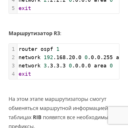
5
exit
Маршрутизатор R3
:
1
router ospf 
1
2
network 
192
.168.20.0 
0
.0.0.255 are
3
network 
3
.3.3.3 
0
.0.0.0 area 
0
4
exit
На этом этапе маршрутизаторы смогут
обменяться маршрутной информацией, и в
таблицах
RIB
появятся все необходимые
префиксы.