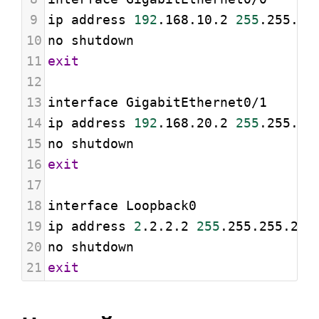
9
ip address 
192
.168.10.2 
255
.255.25
10
no shutdown
11
exit
12
13
interface GigabitEthernet0/1
14
ip address 
192
.168.20.2 
255
.255.25
15
no shutdown
16
exit
17
18
interface Loopback0
19
ip address 
2
.2.2.2 
255
.255.255.255
20
no shutdown
21
exit