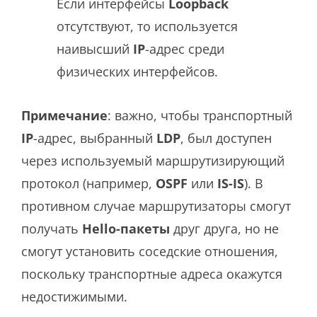
Если интерфейсы
Loopback
отсутствуют, то используется
наивысший
IP
-адрес среди
физических интерфейсов.
Примечание
: важно, чтобы транспортный
IP
-адрес, выбранный
LDP
, был доступен
через используемый маршрутизирующий
протокол (например,
OSPF
или
IS-IS
). В
противном случае маршрутизаторы смогут
получать
Hello-пакеты
друг друга, но не
смогут установить соседские отношения,
поскольку транспортные адреса окажутся
недостижимыми.