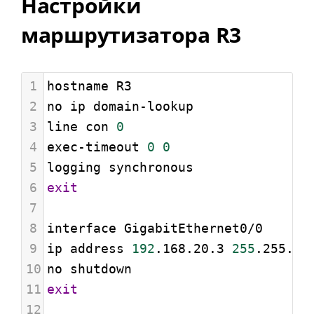
Настройки
маршрутизатора R3
1
hostname R3
2
no ip domain-lookup
3
line con 
0
4
exec-timeout 
0
0
5
logging synchronous
6
exit
7
8
interface GigabitEthernet0/0
9
ip address 
192
.168.20.3 
255
.255.25
10
no shutdown
11
exit
12