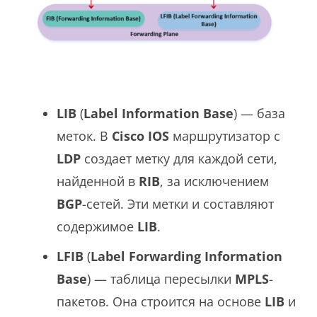
LIB
(
Label Information Base
) — база
меток. В
Cisco IOS
маршрутизатор с
LDP
создает метку для каждой сети,
найденной в
RIB
, за исключением
BGP
-сетей. Эти метки и составляют
содержимое
LIB
.
LFIB
(
Label Forwarding Information
Base
) — таблица пересылки
MPLS
-
пакетов. Она строится на основе
LIB
и