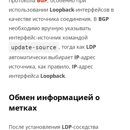
протокола
BGP
, особенно при
использовании
Loopback
-интерфейсов в
качестве источника соединения. В
BGP
необходимо вручную указывать
интерфейс-источник командой
, тогда как
LDP
update-source
автоматически выбирает
IP
-адрес
источника, как правило,
IP
-адрес
интерфейса
Loopback
.
Обмен информацией о
метках
После установления
LDP
-соседства