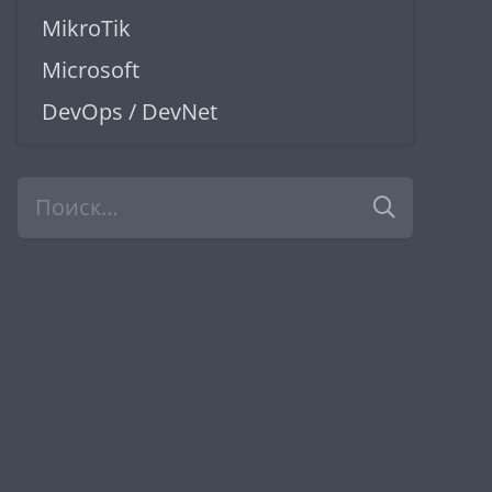
MikroTik
Microsoft
DevOps / DevNet
Найти: