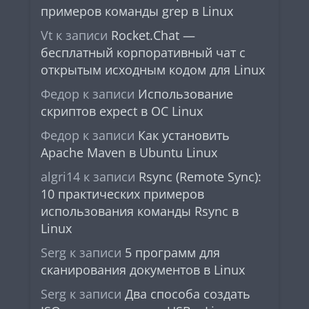
примеров команды grep в Linux
Vt
к записи
Rocket.Chat —
бесплатный корпоративный чат с
открытым исходным кодом для Linux
Федор
к записи
Использование
скриптов expect в ОС Linux
Федор
к записи
Как установить
Apache Maven в Ubuntu Linux
algri14
к записи
Rsync (Remote Sync):
10 практических примеров
использования команды Rsync в
Linux
Serg
к записи
5 программ для
сканирования документов в Linux
Serg
к записи
Два способа создать