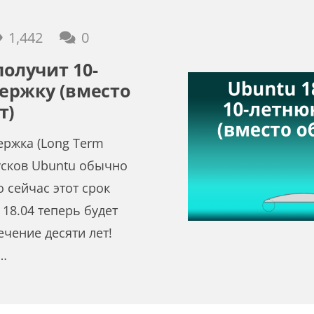
1,442
0
получит 10-
ержку (вместо
т)
ржка (Long Term
усков Ubuntu обычно
о сейчас этот срок
18.04 теперь будет
ечение десяти лет!
…