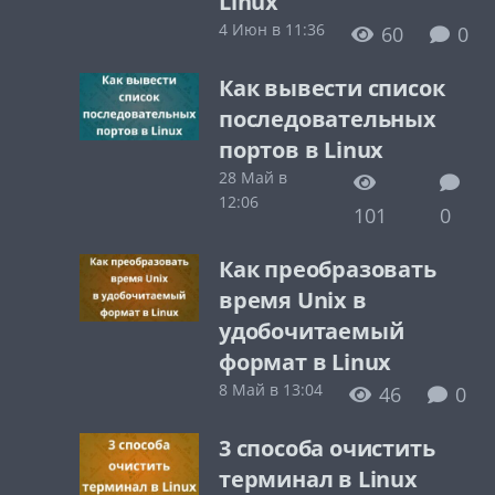
Linux
4 Июн в 11:36
60
0
Как вывести список
последовательных
портов в Linux
28 Май в
12:06
101
0
Как преобразовать
время Unix в
удобочитаемый
формат в Linux
8 Май в 13:04
46
0
3 способа очистить
терминал в Linux