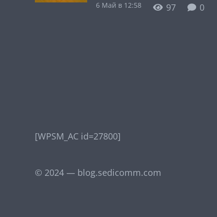
6 Май в 12:58
97
0
[WPSM_AC id=27800]
© 2024 — blog.sedicomm.com