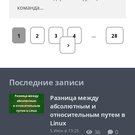
команда…
…
1
2
3
4
28
Последние записи
Разница между
абсолютным и
относительным путем в
Linux
5 Июн в 13:25
36
0