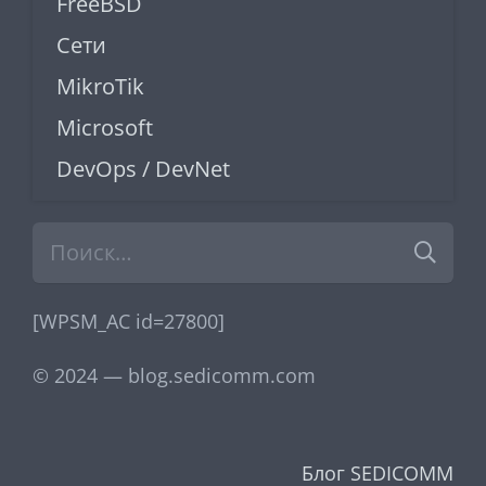
FreeBSD
Сети
MikroTik
Microsoft
DevOps / DevNet
Найти:
[WPSM_AC id=27800]
© 2024 — blog.sedicomm.com
Блог SEDICOMM