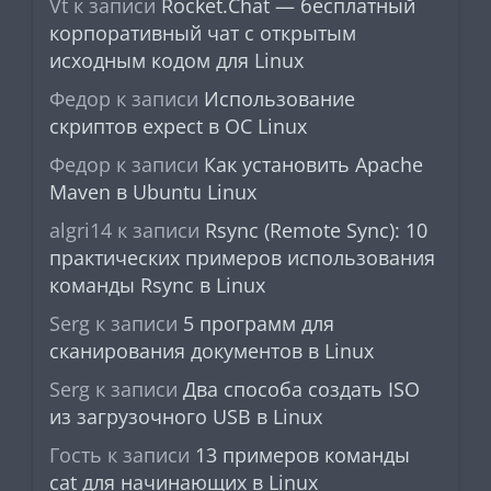
Vt
к записи
Rocket.Chat — бесплатный
корпоративный чат с открытым
исходным кодом для Linux
Федор
к записи
Использование
скриптов expect в ОС Linux
Федор
к записи
Как установить Apache
Maven в Ubuntu Linux
algri14
к записи
Rsync (Remote Sync): 10
практических примеров использования
команды Rsync в Linux
Serg
к записи
5 программ для
сканирования документов в Linux
Serg
к записи
Два способа создать ISO
из загрузочного USB в Linux
Гость
к записи
13 примеров команды
cat для начинающих в Linux