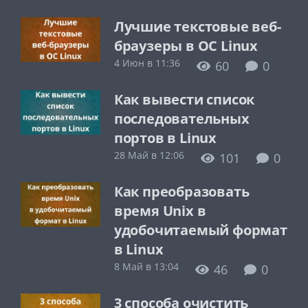
Лучшие текстовые веб-
браузеры в ОС Linux
4 Июн в 11:36
60
0
Как вывести список
последовательных
портов в Linux
28 Май в 12:06
101
0
Как преобразовать
время Unix в
удобочитаемый формат
в Linux
8 Май в 13:04
46
0
3 способа очистить