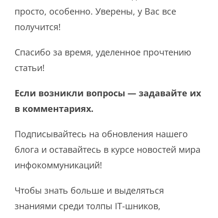
просто, особенно. Уверены, у Вас все
получится!
Спасибо за время, уделенное прочтению
статьи!
Если возникли вопросы — задавайте их
в комментариях.
Подписывайтесь на обновления нашего
блога и оставайтесь в курсе новостей мира
инфокоммуникаций!
Чтобы знать больше и выделяться
знаниями среди толпы IT-шников,