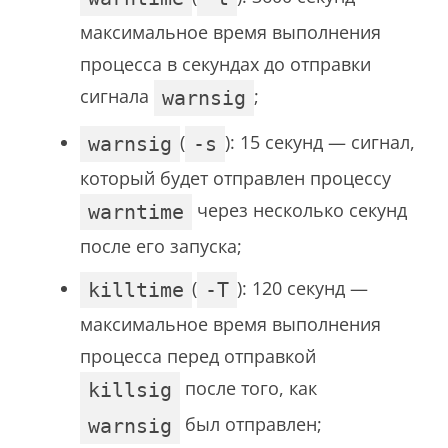
максимальное время выполнения
процесса в секундах до отправки
сигнала
;
warnsig
(
): 15 секунд — сигнал,
warnsig
-s
который будет отправлен процессу
через несколько секунд
warntime
после его запуска;
(
): 120 секунд —
killtime
-T
максимальное время выполнения
процесса перед отправкой
после того, как
killsig
был отправлен;
warnsig