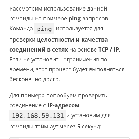
Рассмотрим использование данной
команды на примере
ping
-запросов.
Команда
используется для
ping
проверки
целостности и качества
соединений в сетях
на основе
TCP / IP
.
Если не установить ограничения по
времени, этот процесс будет выполняться
бесконечно долго.
Для примера попробуем проверить
соединение с
IP-адресом
и установим для
192.168.59.131
команды тайм-аут через
5
секунд: