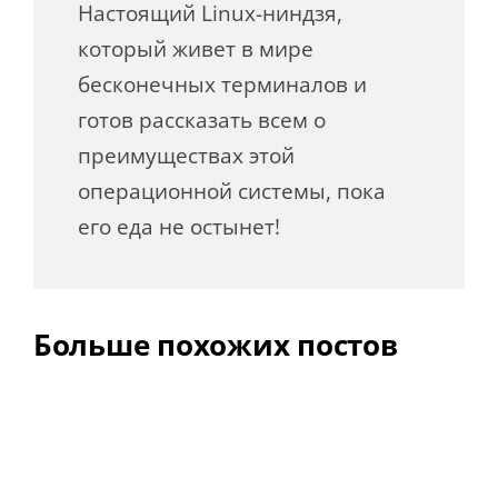
Настоящий Linux-ниндзя,
который живет в мире
бесконечных терминалов и
готов рассказать всем о
преимуществах этой
операционной системы, пока
его еда не остынет!
Больше похожих постов