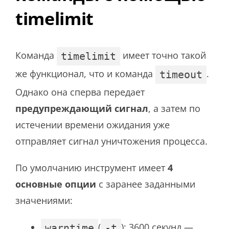
timelimit
Команда
имеет точно такой
timelimit
же функционал, что и команда
.
timeout
Однако она сперва передает
предупреждающий сигнал
, а затем по
истечении времени ожидания уже
отправляет сигнал уничтожения процесса.
По умолчанию инструмент имеет
4
основные опции
с заранее заданными
значениями:
(
): 3600 секунд —
warntime
-t