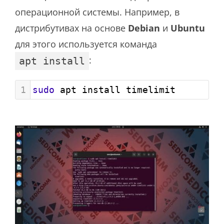
операционной системы. Например, в
дистрибутивах на основе
Debian
и
Ubuntu
для этого используется команда
:
apt install
1
sudo
 apt install timelimit