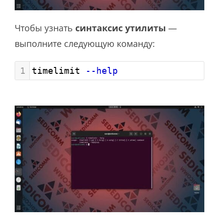
Чтобы узнать
синтаксис утилиты
—
выполните следующую команду:
1
timelimit 
--help