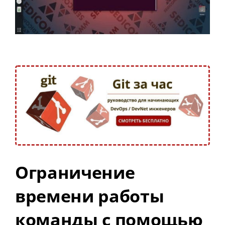
Ограничение
времени работы
команды с помощью