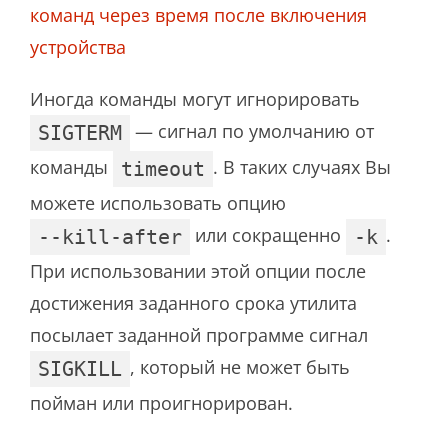
команд через время после включения
устройства
Иногда команды могут игнорировать
— сигнал по умолчанию от
SIGTERM
команды
. В таких случаях Вы
timeout
можете использовать опцию
или сокращенно
.
--kill-after
-k
При использовании этой опции после
достижения заданного срока утилита
посылает заданной программе сигнал
, который не может быть
SIGKILL
пойман или проигнорирован.