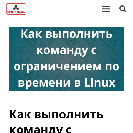
Как выполнить
команду с