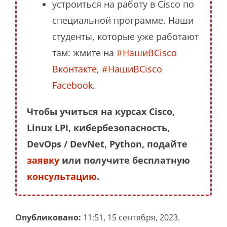
устроиться на работу в Cisco по
специальной программе. Наши
студенты, которые уже работают
там: жмите на
#НашиВCisco
Вконтакте
,
#НашиВCisco
Facebook
.
Чтобы учиться на курсах Cisco,
Linux LPI, кибербезопасность,
DevOps / DevNet, Python, подайте
заявку
или получите бесплатную
консультацию
.
Опубликовано:
11:51, 15 сентября, 2023.