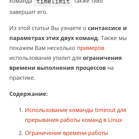
команда
также тихо
timelimit
завершит его.
Из этой статьи Вы узнаете о
синтаксисе и
параметрах этих двух команд
. Также мы
покажем Вам несколько
примеров
использования утилит для
ограничения
времени выполнения процессов
на
практике.
Содержание:
Использование команды timeout для
прерывания работы команд в Linux
Ограничение времени работы