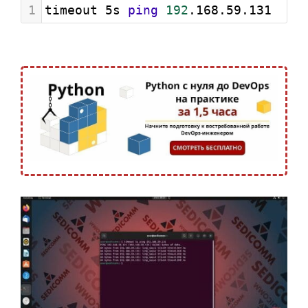
1
timeout 5s 
ping
192
.168.59.131