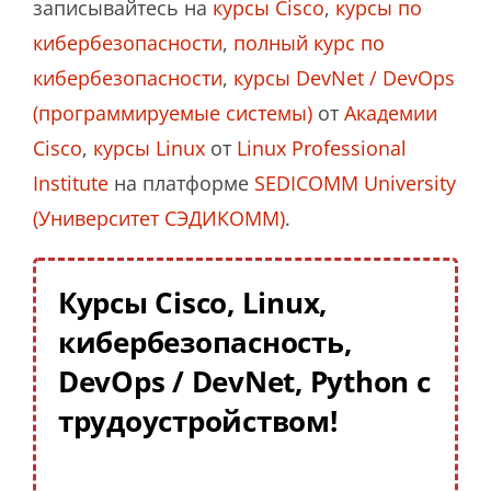
записывайтесь на
курсы Cisco
,
курсы по
кибербезопасности
,
полный курс по
кибербезопасности
,
курсы DevNet / DevOps
(программируемые системы)
от
Академии
Cisco
,
курсы Linux
от
Linux Professional
Institute
на платформе
SEDICOMM University
(Университет СЭДИКОММ)
.
Курсы Cisco, Linux,
кибербезопасность,
DevOps / DevNet, Python с
трудоустройством!