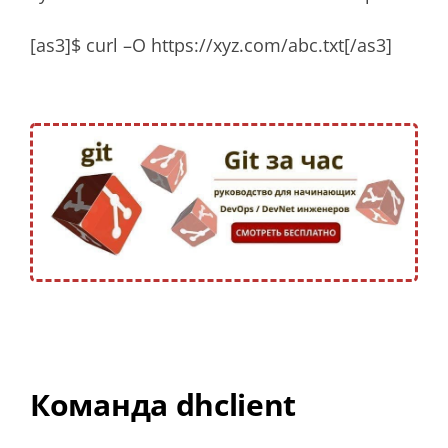
[as3]$ curl –O https://xyz.com/abc.txt[/as3]
Команда dhclient