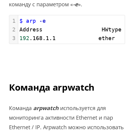
команду с параметром «
-e
».
1
$ arp
-e
2
Address                  HWtype  H
3
192
.168.1.1             ether   
00
Команда arpwatch
Команда
arpwatch
используется для
мониторинга активности Ethernet и пар
Ethernet / IP. Arpwatch можно использовать