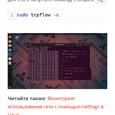
1
sudo
 tcpflow 
-c
Читайте также:
Мониторинг
использования сети с помощью nethogs в
Linux
.