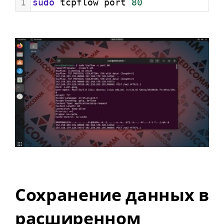
1
sudo
 tcpflow port 
80
Сохранение данных в
расширенном