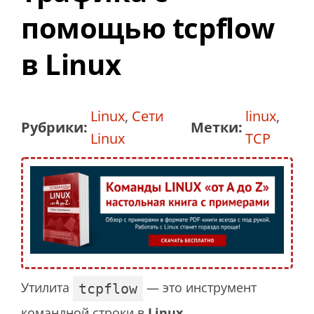
помощью tcpflow
в Linux
Linux
,
Сети
linux
,
Рубрики:
Метки:
Linux
TCP
Утилита
— это инструмент
tcpflow
командной строки в
Linux
,