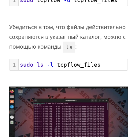
1
sudo
 tcpflow 
-o
 tcpflow_files
Убедиться в том, что файлы действительно
сохраняются в указанный каталог, можно с
помощью команды
:
ls
1
sudo
ls
-l
 tcpflow_files