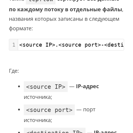
по каждому потоку в отдельные файлы
,
названия которых записаны в следующем
формате:
1
<source IP>.<source port>-<destina
Где:
—
IP-адрес
<source IP>
источника;
— порт
<source port>
источника;
—
IP-адрес