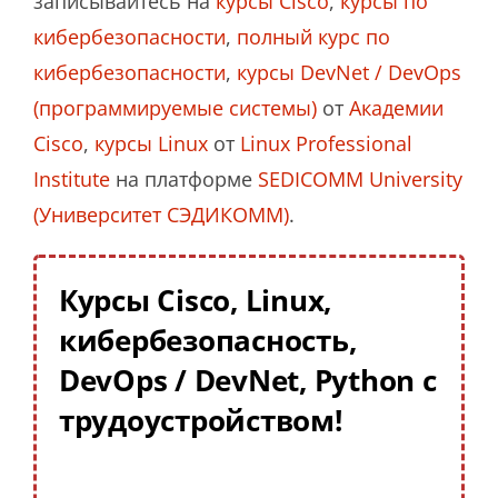
записывайтесь на
курсы Cisco
,
курсы по
кибербезопасности
,
полный курс по
кибербезопасности
,
курсы DevNet / DevOps
(программируемые системы)
от
Академии
Cisco
,
курсы Linux
от
Linux Professional
Institute
на платформе
SEDICOMM University
(Университет СЭДИКОММ)
.
Курсы Cisco, Linux,
кибербезопасность,
DevOps / DevNet, Python с
трудоустройством!