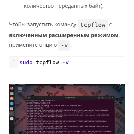
количество переданных байт).
Чтобы запустить команду
с
tcpflow
включенным расширенным режимом
,
примените опцию
:
-v
1
sudo
 tcpflow 
-v