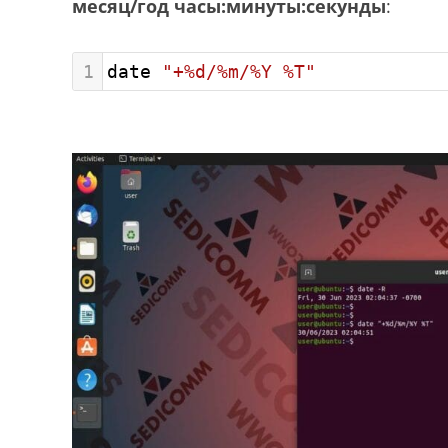
месяц/год часы:минуты:секунды
:
1
date 
"+%d/%m/%Y %T"