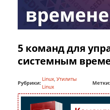
5 команд для упр
системным време
Linux
,
Утилиты
Рубрики:
Метки
Linux