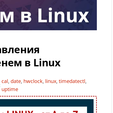
авления
нем в Linux
cal
,
date
,
hwclock
,
linux
,
timedatectl
,
:
uptime