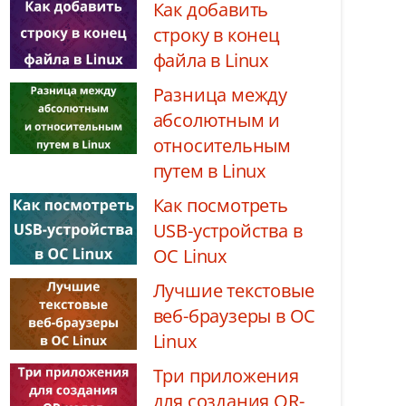
Как добавить
строку в конец
файла в Linux
Разница между
абсолютным и
относительным
путем в Linux
Как посмотреть
USB-устройства в
ОС Linux
Лучшие текстовые
веб-браузеры в ОС
Linux
Три приложения
для создания QR-