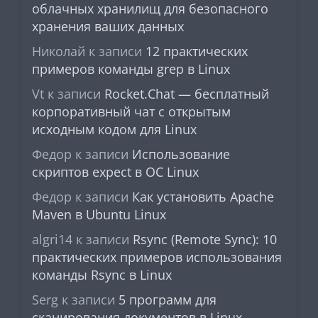
облачных хранилищ для безопасного
хранения ваших данных
Николай
к записи
12 практических
примеров команды grep в Linux
Vt
к записи
Rocket.Chat — бесплатный
корпоративный чат с открытым
исходным кодом для Linux
Федор
к записи
Использование
скриптов expect в ОС Linux
Федор
к записи
Как установить Apache
Maven в Ubuntu Linux
algri14
к записи
Rsync (Remote Sync): 10
практических примеров использования
команды Rsync в Linux
Serg
к записи
5 программ для
сканирования документов в Linux