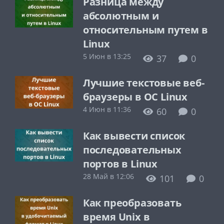
Разница между
абсолютным и
относительным путем в
Linux
5 Июн в 13:25
37
0
Лучшие текстовые веб-
браузеры в ОС Linux
4 Июн в 11:36
60
0
Как вывести список
последовательных
портов в Linux
28 Май в 12:06
101
0
Как преобразовать
время Unix в