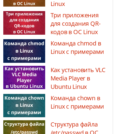
Linux
Три приложения
для создания QR-
кодов в ОС Linux
Команда chmod в
Linux с примерами
Как установить VLC
Media Player в
Ubuntu Linux
Команда chown в
Linux с примерами
Структура файла
/etc/passwd в ОС