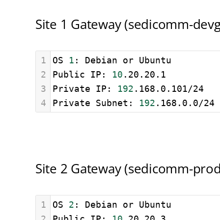
Site 1 Gateway (sedicomm-dev
1
OS 
1
: Debian or Ubuntu
2
Public IP: 
10
.20.20.1
3
Private IP: 
192
.168.0.101/24
4
Private Subnet: 
192
.168.0.0/24
Site 2 Gateway (sedicomm-pro
1
OS 
2
: Debian or Ubuntu
2
Public IP: 
10
.20.20.3