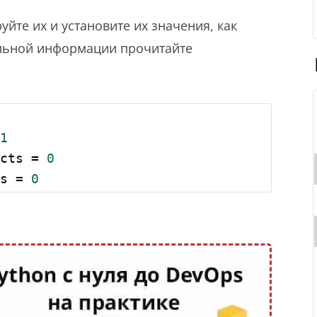
йте их и установите их значения, как
ельной информации прочитайте
1
cts 
=
0
s 
=
0