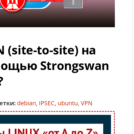
(site-to-site) на
омощью Strongswan
?
етки:
debian
,
IPSEC
,
ubuntu
,
VPN