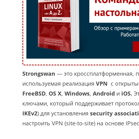
Strongswan
— это кроссплатформенная, 
используемая реализация
VPN
с открыты
FreeBSD
,
OS
X
,
Windows
,
Android
и
iOS.
Эт
ключами, который поддерживает протоко
IKEv2
) для установления
security associat
настроить VPN (site-to-site) на основе IP