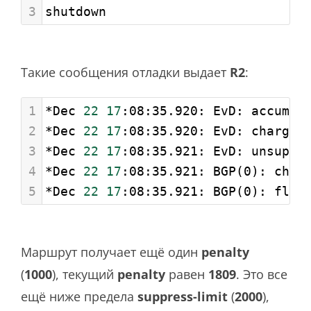
3
shutdown
Такие сообщения отладки выдает
R2
:
1
*Dec 
22
17
:08:35.920: EvD: accum. 
2
*Dec 
22
17
:08:35.920: EvD: charge 
3
*Dec 
22
17
:08:35.921: EvD: unsuppr
4
*Dec 
22
17
:08:35.921: BGP(0): char
5
*Dec 
22
17
:08:35.921: BGP(0): flap
Маршрут получает ещё один
penalty
(
1000
), текущий
penalty
равен
1809
. Это все
ещё ниже предела
suppress-limit
(
2000
),