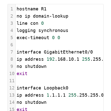
1
hostname R1
2
no ip domain-lookup
3
line con 
0
4
logging synchronous
5
exec-timeout 
0
0
6
7
interface GigabitEthernet0/0
8
ip address 
192
.168.10.1 
255
.255.25
9
no shutdown
10
exit
11
12
interface Loopback0
13
ip address 
1
.1.1.1 
255
.255.255.0
14
no shutdown
15
exit