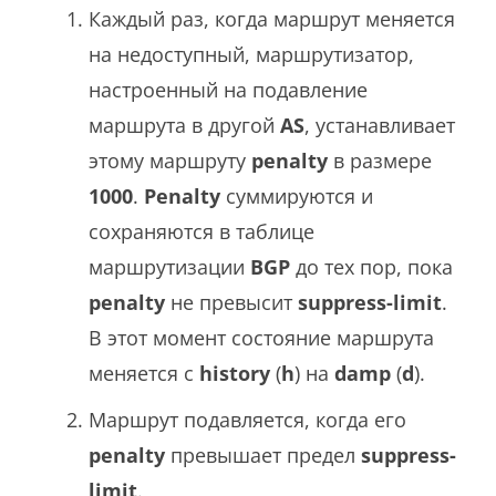
Каждый раз, когда маршрут меняется
на недоступный, маршрутизатор,
настроенный на подавление
маршрута в другой
AS
, устанавливает
этому маршруту
penalty
в размере
1000
.
Penalty
суммируются и
сохраняются в таблице
маршрутизации
BGP
до тех пор, пока
penalty
не превысит
suppress-limit
.
В этот момент состояние маршрута
меняется с
history
(
h
) на
damp
(
d
).
Маршрут подавляется, когда его
penalty
превышает предел
suppress-
limit
.