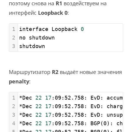
поэтому снова на
R1
воздействуем на
интерфейс
Loopback 0
:
1
interface Loopback 
0
2
no shutdown
3
shutdown
Маршрутизатор
R2
выдаёт новые значения
penalty
:
1
*Dec 
22
17
:09:52.758: EvD: accum. 
2
*Dec 
22
17
:09:52.758: EvD: charge 
3
*Dec 
22
17
:09:52.758: EvD: unsuppr
4
*Dec 
22
17
:09:52.758: BGP(0): char
5
*Dec 
22
17
:09:52.758: BGP(0): flap