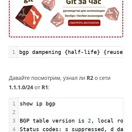
1
bgp dampening {half-life} {reuse-l
Давайте посмотрим, узнал ли
R2
о сети
1.1.1.0/24
от
R1
:
1
show ip bgp
2
3
BGP table version is 
2
, local rout
4
Status codes: s suppressed, d damp