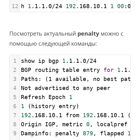
12
h 
1
.1.1.0/24 
192
.168.10.1 
1
00
:02:
Посмотреть актуальный
penalty
можно с
помощью следующей команды:
1
show ip bgp 
1
.1.1.0/24
2
BGP routing table entry 
for
1
.1.1.
3
Paths: (1 available, no best path)
4
Not advertised to any peer
5
Refresh Epoch 
1
6
1
 (history entry)
7
192
.168.10.1 from 
192
.168.10.1 (1.
8
Origin IGP, metric 
0
, localpref 
10
9
Dampinfo: penalty 
879
, flapped 
1
 t