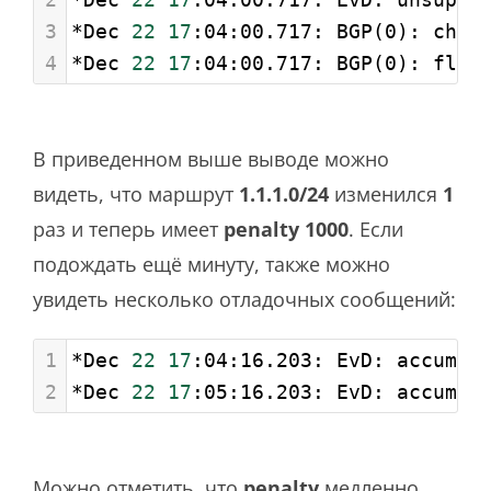
3
*Dec 
22
17
:04:00.717: BGP(0): char
4
*Dec 
22
17
:04:00.717: BGP(0): flap
В приведенном выше выводе можно
видеть, что маршрут
1.1.1.0/24
изменился
1
раз и теперь имеет
penalty 1000
. Если
подождать ещё минуту, также можно
увидеть несколько отладочных сообщений:
1
*Dec 
22
17
:04:16.203: EvD: accum. 
2
*Dec 
22
17
:05:16.203: EvD: accum. 
Можно отметить, что
penalty
медленно