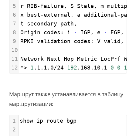
5
r RIB-failure, S Stale, m multipat
6
x best-external, a additional-path
7
t secondary path,
8
Origin codes: i 
-
 IGP, e 
-
 EGP, ? 
9
RPKI validation codes: V valid, I 
10
11
Network Next Hop Metric LocPrf Wei
12
*> 
1
.1.1.0/24 
192
.168.10.1 
0
0
1
 i
Маршрут также устанавливается в таблицу
маршрутизации:
1
show ip route bgp
2