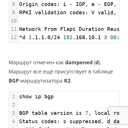
8
Origin codes: i 
-
 IGP, e 
-
 EGP, ? 
9
RPKI validation codes: V valid, I 
10
11
Network From Flaps Duration Reuse 
12
*d 
1
.1.1.0/24 
192
.168.10.1 
3
00
:06
Маршрут отмечен как
dampened
(
d
).
Маршрут всё ещё присутствует в таблице
BGP
маршрутизатора
R2
:
1
show ip bgp
2
3
BGP table version is 
7
, local rout
4
Status codes: s suppressed, d damp