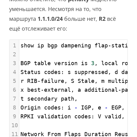
уменьшается. Несмотря на то, что
маршрута
1.1.1.0/24
больше нет,
R2
всё
ещё отслеживает его:
1
show ip bgp dampening flap-statist
2
3
BGP table version is 
3
, local rout
4
Status codes: s suppressed, d damp
5
r RIB-failure, S Stale, m multipat
6
x best-external, a additional-path
7
t secondary path,
8
Origin codes: i 
-
 IGP, e 
-
 EGP, ? 
9
RPKI validation codes: V valid, I 
10
11
Network From Flaps Duration Reuse 