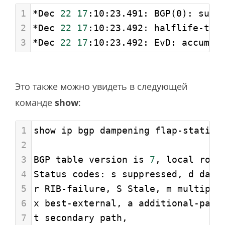
1
*Dec 
22
17
:10:23.491: BGP(0): supp
2
*Dec 
22
17
:10:23.492: halflife-tim
3
*Dec 
22
17
:10:23.492: EvD: accum. 
Это также можно увидеть в следующей
команде
show
:
1
show ip bgp dampening flap-statist
2
3
BGP table version is 
7
, local rout
4
Status codes: s suppressed, d damp
5
r RIB-failure, S Stale, m multipat
6
x best-external, a additional-path
7
t secondary path,