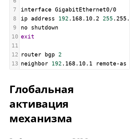
6
7
interface GigabitEthernet0/0
8
ip address 
192
.168.10.2 
255
.255.25
9
no shutdown
10
exit
11
12
router bgp 
2
13
neighbor 
192
.168.10.1 remote-as 
1
Глобальная
активация
механизма