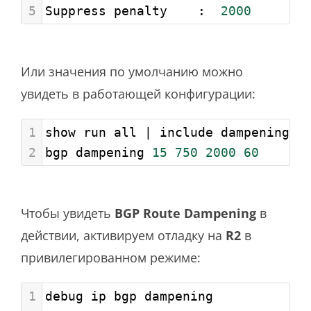
5
Suppress penalty    :  
2000
       
Или значения по умолчанию можно
увидеть в работающей конфигурации:
1
show run all | include dampening
2
bgp dampening 
15
750
2000
60
Чтобы увидеть
BGP
Route Dampening
в
действии, активируем отладку на
R2
в
привилегированном режиме:
1
debug ip bgp dampening