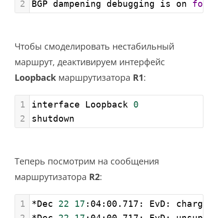
2
BGP dampening debugging is on 
for
 
Чтобы смоделировать нестабильный
маршрут, деактивируем интерфейс
Loopback
маршрутизатора
R1
:
1
interface Loopback 
0
2
shutdown
Теперь посмотрим на сообщения
маршрутизатора
R2
:
1
*Dec 
22
17
:04:00.717: EvD: charge 
2
*Dec 
22
17
:04:00.717: EvD: unsuppr