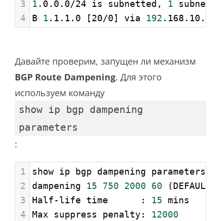
3
1
.0.0.0/24 is subnetted, 
1
 subnets
4
B 
1
.1.1.0 [20/0] via 
192
.168.10.1,
Давайте проверим, запущен ли механизм
BGP Route Dampening
. Для этого
используем команду
show ip bgp dampening
parameters
:
1
show ip bgp dampening parameters
2
dampening 
15
750
2000
60
 (DEFAULT)
3
Half-life time      : 
15
 mins     
4
Max suppress penalty: 
12000
       