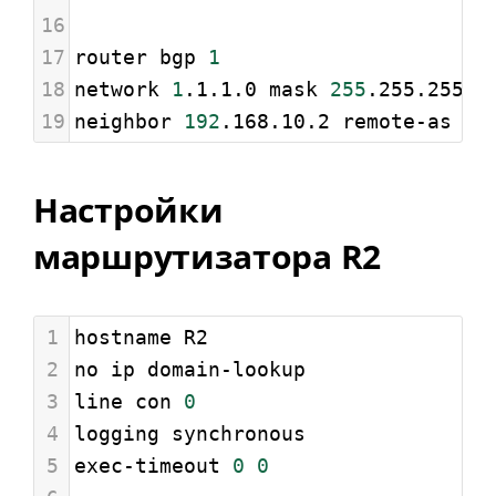
16
17
router bgp 
1
18
network 
1
.1.1.0 mask 
255
.255.255.0
19
neighbor 
192
.168.10.2 remote-as 
2
Настройки
маршрутизатора R2
1
hostname R2
2
no ip domain-lookup
3
line con 
0
4
logging synchronous
5
exec-timeout 
0
0