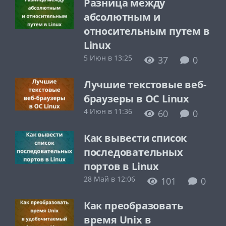
Разница между
абсолютным и
относительным путем в
Linux
5 Июн в 13:25
37
0
Лучшие текстовые веб-
браузеры в ОС Linux
4 Июн в 11:36
60
0
Как вывести список
последовательных
портов в Linux
28 Май в 12:06
101
0
Как преобразовать
время Unix в