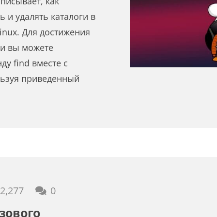
описывает, как
ь и удалять каталоги в
inux. Для достижения
и вы можете
у find вместе с
льзуя приведенный
2,277
0
зового