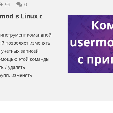
99
0
mod в Linux с
 инструмент командной
рый позволяет изменять
ы учетных записей
помощью этой команды
ь / удалять
рупп, изменять