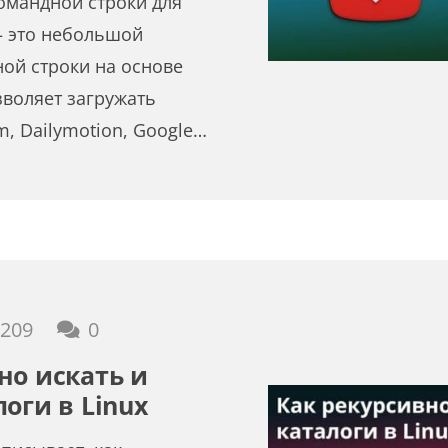
командной строки для
— это небольшой
ой строки на основе
зволяет загружать
m, Dailymotion, Google…
,209
0
но искать и
оги в Linux