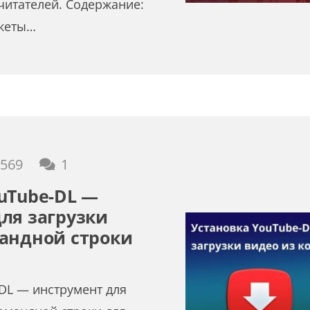
 читателей. Содержание:
океты…
комментарий
,569
1
uTube-DL —
ля загрузки
андной строки
DL — инструмент для