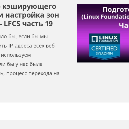
о кэширующего
и настройка зон
 LFCS часть 19
ыло бы, если бы мы
ь IP-адреса всех веб-
 используем
ли бы у нас была
, процесс перехода на