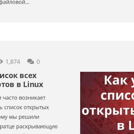
 файловой…
1,874
0
исок всех
тов в Linux
и часто возникает
ь список открытых
тому мы решили
вкратце раскрывающую