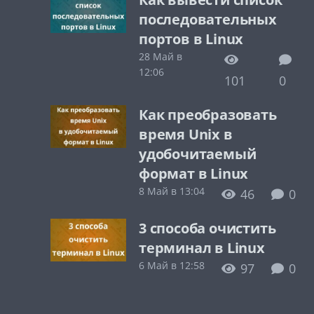
последовательных
портов в Linux
28 Май в
12:06
101
0
Как преобразовать
время Unix в
удобочитаемый
формат в Linux
8 Май в 13:04
46
0
3 способа очистить
терминал в Linux
6 Май в 12:58
97
0