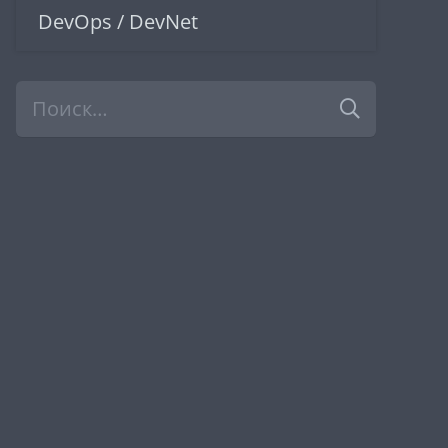
DevOps / DevNet
Найти: