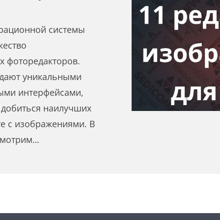
рационной системы
жество
х фоторедакторов.
адают уникальными
ыми интерфейсами,
 добиться наилучших
те с изображениями. В
ссмотрим…