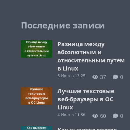
Последние записи
Разница между
абсолютным и
относительным путем
в Linux
5 Июн в 13:25
37
0
Лучшие текстовые
веб-браузеры в ОС
Linux
4 Июн в 11:36
60
0
Как вывести список