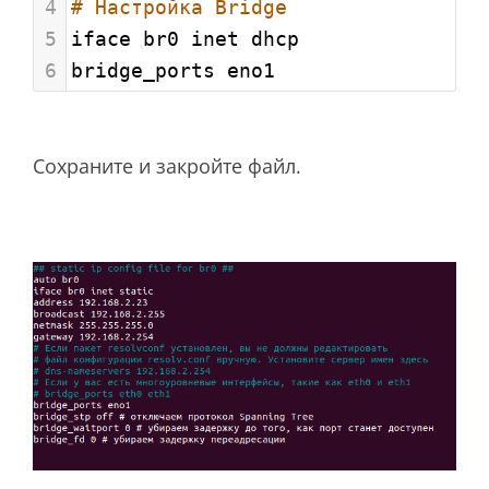
4
# Настройка Bridge
5
iface br0 inet dhcp
6
bridge_ports eno1
Сохраните и закройте файл.