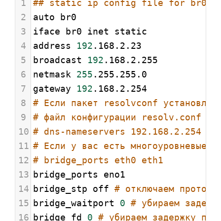
1
## static ip config file for br0 #
2
auto br0
3
iface br0 inet static
4
address 
192
.168.2.23
5
broadcast 
192
.168.2.255
6
netmask 
255
.255.255.0
7
gateway 
192
.168.2.254
8
# Если пакет resolvconf установлен
9
# файл конфигурации resolv.conf вр
10
# dns-nameservers 192.168.2.254
11
# Если у вас есть многоуровневые и
12
# bridge_ports eth0 eth1
13
bridge_ports eno1
14
bridge_stp off 
# отключаем протоко
15
bridge_waitport 
0
# убираем задерж
16
bridge_fd 
0
# убираем задержку пер