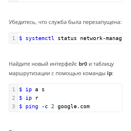
Убедитесь, что служба была перезапущена:
1
$ systemctl
 status network-manager
Найдите новый интерфейс
br0
и таблицу
маршрутизации с помощью команды
ip
:
1
$ ip
 a s
2
$ ip
 r
3
$ ping
-c
2
 google.com