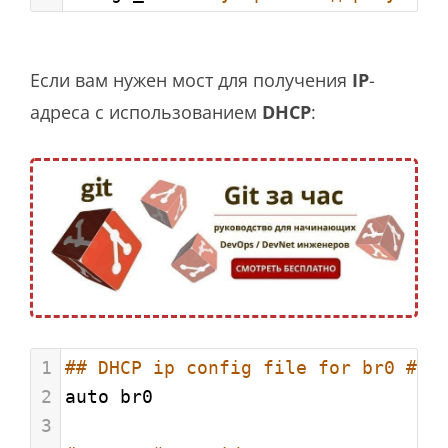
Если вам нужен мост для получения
IP
-
адреса с использованием
DHCP
:
1
## DHCP ip config file for br0 ##
2
auto br0
3