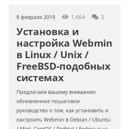
коммент
1,664
3
8 февраля 2019
Установка и
настройка Webmin
в Linux / Unix /
FreeBSD-подобных
системах
Предлагаем вашему вниманию
обновленное пошаговое
руководство о том, как установить и
настроить Webmin в Debian / Ubuntu
/ Mint, CentOS / RedHat / Fedora и на