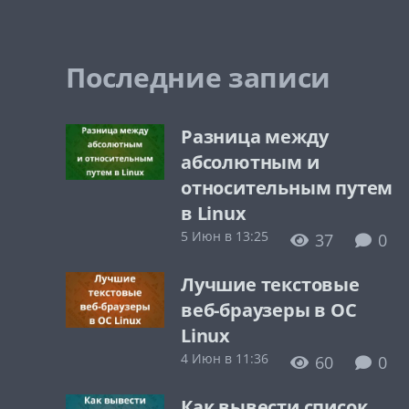
Последние записи
Разница между
абсолютным и
относительным путем
в Linux
5 Июн в 13:25
37
0
Лучшие текстовые
веб-браузеры в ОС
Linux
4 Июн в 11:36
60
0
Как вывести список