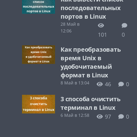
последовательных
портов в Linux
28 Май в
12:06
101
0
Как преобразовать
время Unix в
удобочитаемый
формат в Linux
8 Май в 13:04
46
0
3 способа очистить
терминал в Linux
6 Май в 12:58
97
0