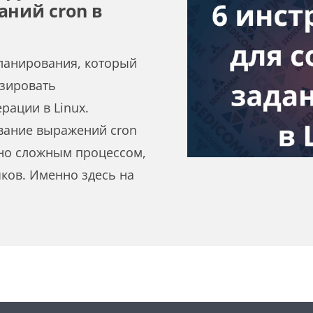
аний cron в
ланирования, который
изировать
ации в Linux.
вание выражений cron
но сложным процессом,
ков. Именно здесь на