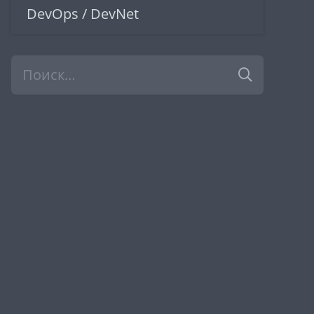
DevOps / DevNet
Найти: