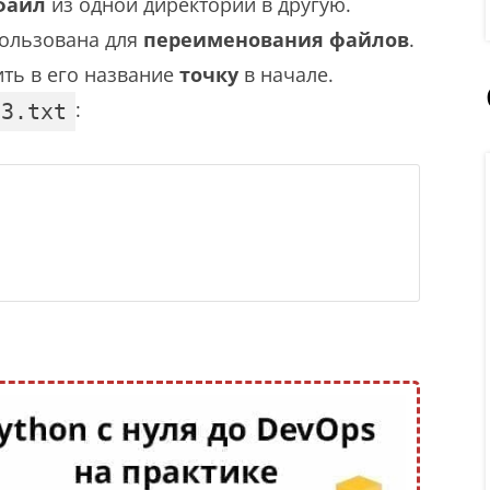
файл
из одной директории в другую.
пользована для
переименования файлов
.
ть в его название
точку
в начале.
:
23.txt