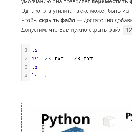
умолчанию она позволяет
переместить 
Однако, эта утилита также может быть ис
Чтобы
скрыть файл
— достаточно добави
Допустим, что Вам нужно скрыть файл
1
1
ls
2
mv
123
.txt .123.txt
3
ls
4
ls
-a