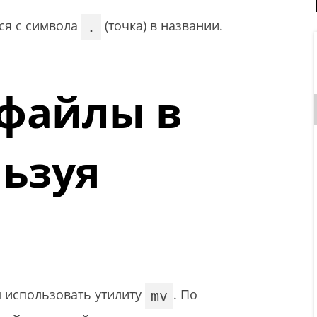
ся с символа
(точка) в названии.
.
 файлы в
льзуя
м использовать утилиту
. По
mv