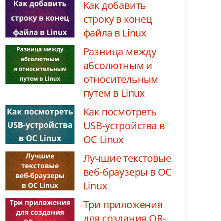
Как добавить
строку в конец
файла в Linux
Разница между
абсолютным и
относительным
путем в Linux
Как посмотреть
USB-устройства в
ОС Linux
Лучшие текстовые
веб-браузеры в ОС
Linux
Три приложения
для создания QR-