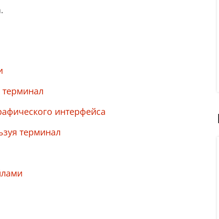
.
и
я терминал
рафического интерфейса
льзуя терминал
йлами