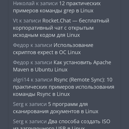
Николай
к записи
12 практических
примеров команды grep в Linux
Vt
к записи
Rocket.Chat — бесплатный
корпоративный чат с открытым
исходным кодом для Linux
Федор
к записи
Использование
скриптов expect в ОС Linux
Федор
к записи
Как установить Apache
Maven в Ubuntu Linux
algri14
к записи
Rsync (Remote Sync): 10
практических примеров использования
команды Rsync в Linux
Serg
к записи
5 программ для
сканирования документов в Linux
Serg
к записи
Два способа создать ISO
из загрузочного USB в Linux