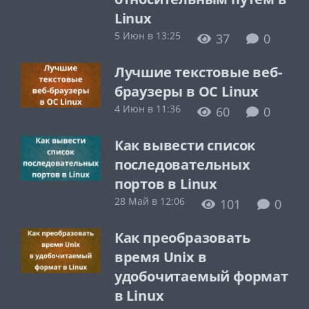
Linux
5 Июн в 13:25
37
0
Лучшие текстовые веб-
браузеры в ОС Linux
4 Июн в 11:36
60
0
Как вывести список
последовательных
портов в Linux
28 Май в 12:06
101
0
Как преобразовать
время Unix в
удобочитаемый формат
в Linux