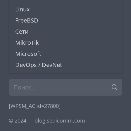
Linux
FreeBSD
Сети
MikroTik
Microsoft
DevOps / DevNet
Найти:
[WPSM_AC id=27800]
© 2024 — blog.sedicomm.com