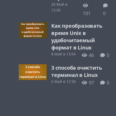
28 Май в
12:06
101
0
Как преобразовать
время Unix в
удобочитаемый
формат в Linux
8 Май в 13:04
46
0
3 способа очистить
терминал в Linux
6 Май в 12:58
97
0