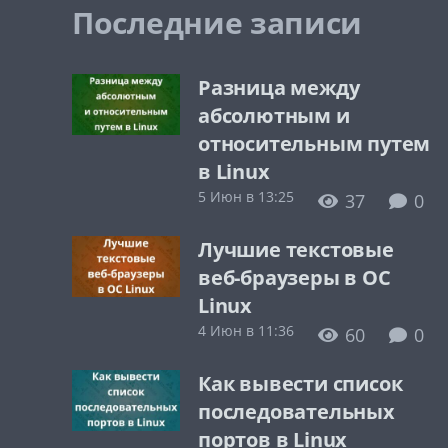
Последние записи
Разница между
абсолютным и
относительным путем
в Linux
5 Июн в 13:25
37
0
Лучшие текстовые
веб-браузеры в ОС
Linux
4 Июн в 11:36
60
0
Как вывести список
последовательных
портов в Linux