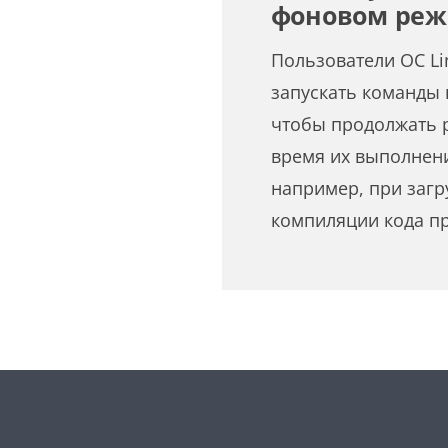
фоновом реж
Пользователи ОС L
запускать команды
чтобы продолжать р
время их выполнени
например, при загр
компиляции кода п