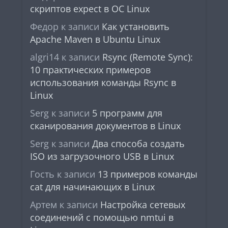
скриптов expect в ОС Linux
Федор
к записи
Как установить
Apache Maven в Ubuntu Linux
algri14
к записи
Rsync (Remote Sync):
10 практических примеров
использования команды Rsync в
Linux
Serg
к записи
5 программ для
сканирования документов в Linux
Serg
к записи
Два способа создать
ISO из загрузочного USB в Linux
Гость
к записи
13 примеров команды
cat для начинающих в Linux
Артем
к записи
Настройка сетевых
соединений с помощью nmtui в