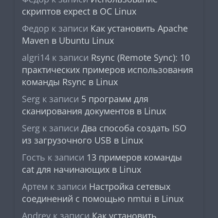
скриптов expect в ОС Linux
Федор
к записи
Как установить Apache
Maven в Ubuntu Linux
algri14
к записи
Rsync (Remote Sync): 10
практических примеров использования
команды Rsync в Linux
Serg
к записи
5 программ для
сканирования документов в Linux
Serg
к записи
Два способа создать ISO
из загрузочного USB в Linux
Гость
к записи
13 примеров команды
cat для начинающих в Linux
Артем
к записи
Настройка сетевых
соединений с помощью nmtui в Linux
Andrey
к записи
Как установить