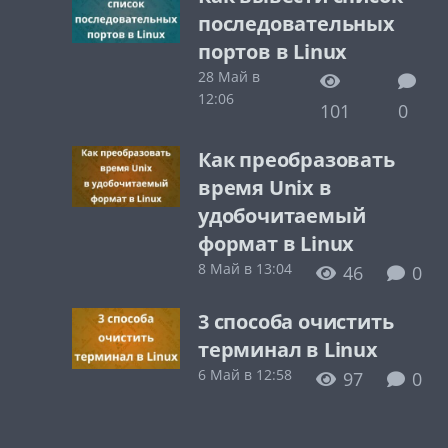
последовательных
портов в Linux
28 Май в
12:06
101
0
Как преобразовать
время Unix в
удобочитаемый
формат в Linux
8 Май в 13:04
46
0
3 способа очистить
терминал в Linux
6 Май в 12:58
97
0