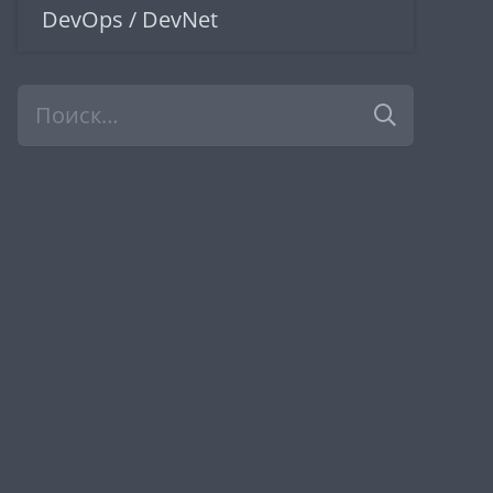
DevOps / DevNet
Найти: