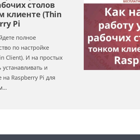
бочих столов
м клиенте (Thin
rry Pi
айдете полное
тво по настройке
n Client). И на простых
 устанавливать и
на Raspberry Pi для
ым…