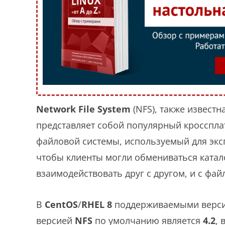
Network
File
System
(NFS), также известн
представляет собой популярный кросспл
файловой системы, используемый для экс
чтобы клиенты могли обмениваться катало
взаимодействовать друг с другом, и с фай
В
CentOS
/
RHEL
8
поддерживаемыми верс
версией
NFS
по умолчанию является
4.2
,