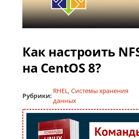
Как настроить NF
на CentOS 8?
RHEL
,
Системы хранения
Рубрики:
данных