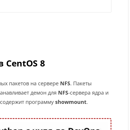
в CentOS 8
мых пакетов на сервере
NFS
. Пакеты
танавливает демон для
NFS
-сервера ядра и
, содержит программу
showmount
.