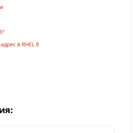
ми
8?
-адрес в RHEL 8
ия: