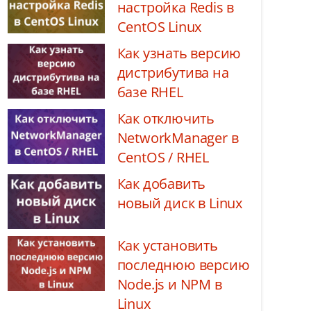
настройка Redis в
CentOS Linux
Как узнать версию
дистрибутива на
базе RHEL
Как отключить
NetworkManager в
CentOS / RHEL
Как добавить
новый диск в Linux
Как установить
последнюю версию
Node.js и NPM в
Linux