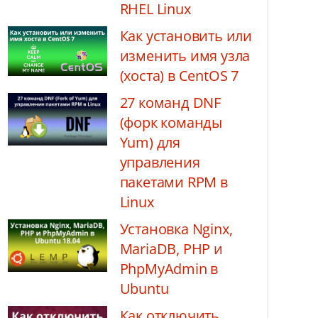
RHEL Linux
Как установить или
изменить имя узла
(хоста) в CentOS 7
27 команд DNF
(форк команды
Yum) для
управления
пакетами RPM в
Linux
Установка Nginx,
MariaDB, PHP и
PhpMyAdmin в
Ubuntu
Как отключить