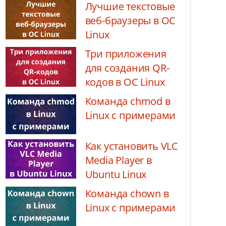
Лучшие текстовые
веб-браузеры в ОС
Linux
Три приложения
для создания QR-
кодов в ОС Linux
Команда chmod в
Linux с примерами
Как установить VLC
Media Player в
Ubuntu Linux
Команда chown в
Linux с примерами