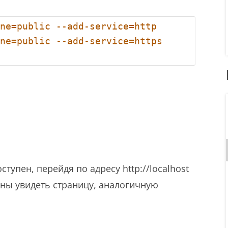
ne=public --add-service=http
ne=public --add-service=https
ступен, перейдя по адресу http://localhost
жны увидеть страницу, аналогичную