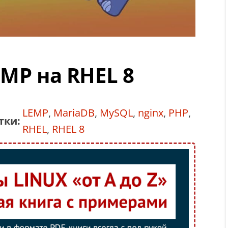
MP на RHEL 8
LEMP
,
MariaDB
,
MySQL
,
nginx
,
PHP
,
тки:
RHEL
,
RHEL 8