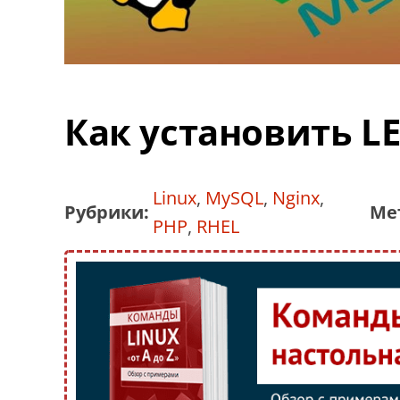
Как установить LE
Linux
,
MySQL
,
Nginx
,
Рубрики:
Ме
PHP
,
RHEL