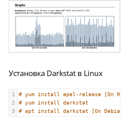
Установка Darkstat в Linux
1
# yum install epel-release [On RHE
2
# yum install darkstat
3
# apt install darkstat [On Debian/