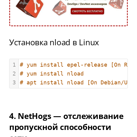
Установка nload в Linux
1
# yum install epel-release [On RHE
2
# yum install nload
3
# apt install nload [On Debian/Ubu
4. NetHogs — отслеживание
пропускной способности