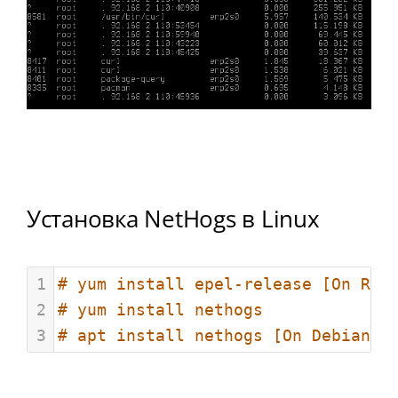
Установка NetHogs в Linux
1
# yum install epel-release [On RHE
2
# yum install nethogs
3
# apt install nethogs [On Debian/U