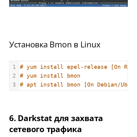
Установка Bmon в Linux
1
# yum install epel-release [On RHE
2
# yum install bmon
3
# apt install bmon [On Debian/Ubun
6. Darkstat для захвата
сетевого трафика