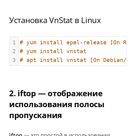
Установка VnStat в Linux
1
# yum install epel-release [On RHE
2
# yum install vnstat
3
# apt install vnstat [On Debian/Ub
2. iftop — отображение
использования полосы
пропускания
iftop
— это простой в использовании