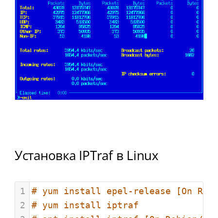
Установка IPTraf в Linux
1
# yum install epel-release [On RHE
2
# yum install iptraf