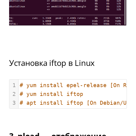
Установка iftop в Linux
1
# yum install epel-release [On RHE
2
# yum install iftop
3
# apt install iftop [On Debian/Ubu
3. nload — отображение