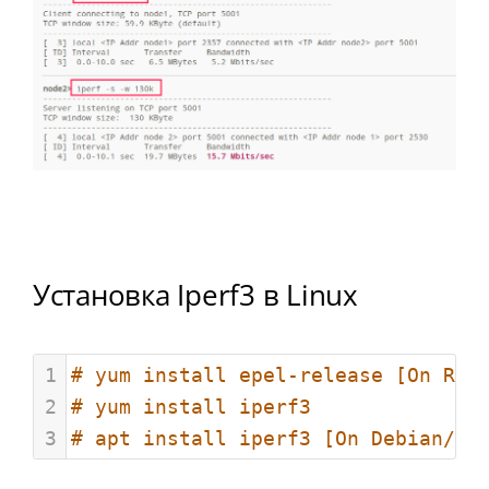
Установка Iperf3 в Linux
1
# yum install epel-release [On RHE
2
# yum install iperf3
3
# apt install iperf3 [On Debian/Ub