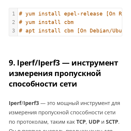
1
# yum install epel-release [On RHE
2
# yum install cbm
3
# apt install cbm [On Debian/Ubunt
9. Iperf/Iperf3 — инструмент
измерения пропускной
способности сети
Iperf
/
Iperf3
— это мощный инструмент для
измерения пропускной способности сети
по протоколам, таким как
TCP
,
UDP
и
SCTP
.