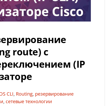
зервирование
g route) с
реключением (IP
заторе
IOS CLI
,
Routing
,
резервирование
зи
,
сетевые технологии