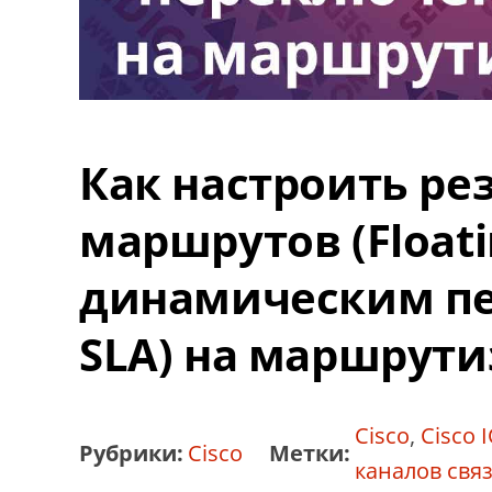
Как настроить ре
маршрутов (Floatin
динамическим пе
SLA) на маршрути
Cisco
,
Cisco 
Рубрики:
Cisco
Метки:
каналов свя