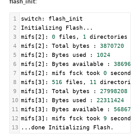
flash_init
:
1
switch: flash_init
2
Initializing Flash...
3
mifs[2]: 
0
 files, 
1
 directories
4
mifs[2]: Total bytes : 
3870720
5
mifs[2]: Bytes used : 
1024
6
mifs[2]: Bytes available : 
3869696
7
mifs[2]: mifs fsck took 
0
 seconds.
8
mifs[3]: 
516
 files, 
11
 directories
9
mifs[3]: Total bytes : 
27998208
10
mifs[3]: Bytes used : 
22311424
11
mifs[3]: Bytes available : 
5686784
12
mifs[3]: mifs fsck took 
9
 seconds.
13
...done Initializing Flash.