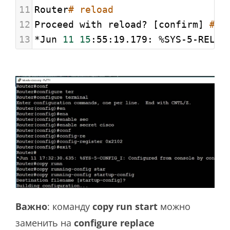
11
Router
# reload
12
Proceed with reload? [confirm] 
# н
13
*Jun 
11
15
:55:19.179: %SYS-5-RELOA
Важно
: команду
copy run start
можно
заменить на
configure replace