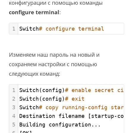
конфигурации с помощью команды
configure terminal
:
1
Switch
# configure terminal
Изменяем наш пароль на новый и
сохраняем настройки с помощью
следующих команд:
1
Switch(config)
# enable secret cisc
2
Switch(config)
# exit
3
Switch
# copy running-config startu
4
Destination filename [startup-conf
5
Building configuration...