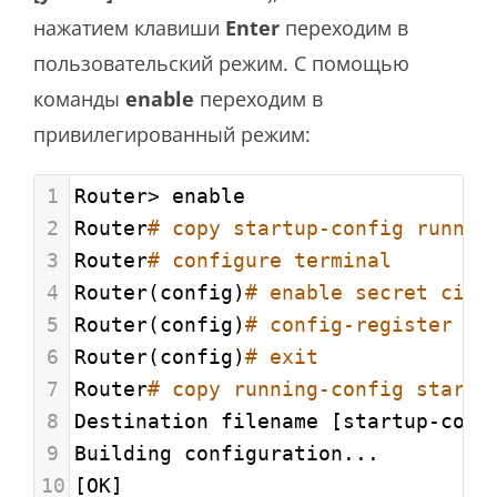
нажатием клавиши
Enter
переходим в
пользовательский режим. С помощью
команды
enable
переходим в
привилегированный режим:
1
Router> enable
2
Router
# copy startup-config runnin
3
Router
# configure terminal
4
Router(config)
# enable secret cisc
5
Router(config)
# config-register 0x
6
Router(config)
# exit
7
Router
# copy running-config startu
8
Destination filename [startup-conf
9
Building configuration...
10
[OK]