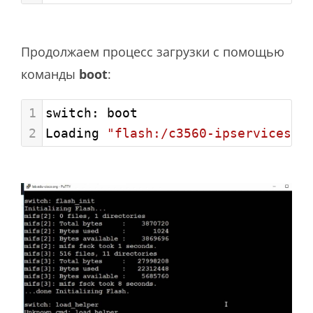
Продолжаем процесс загрузки с помощью
команды
boot
:
1
switch: boot
2
Loading 
"flash:/c3560-ipservicesk9