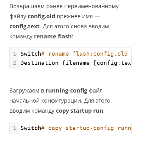
Возвращаем ранее переименованному
файлу
config.old
прежнее имя —
config.text
. Для этого снова вводим
команду
rename flash
:
1
Switch
# rename flash:config.old fl
2
Destination filename [config.text]
Загружаем в
running-config
файл
начальной конфигурации. Для этого
вводим команду
copy startup run
:
1
Switch
# copy startup-config runnin