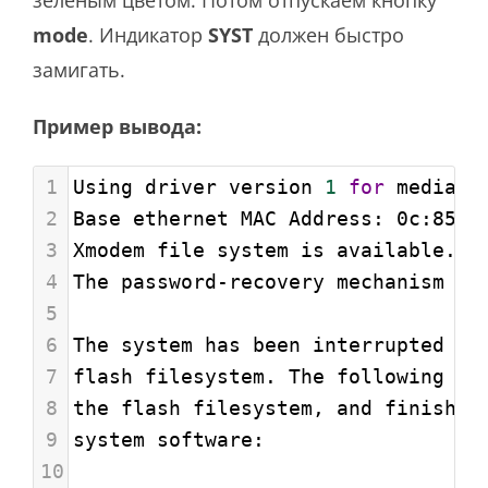
зеленым цветом. Потом отпускаем кнопку
mode
. Индикатор
SYST
должен быстро
замигать.
Пример вывода:
1
Using driver version 
1
for
 media t
2
Base ethernet MAC Address: 0c:85:2
3
Xmodem file system is available.
4
The password-recovery mechanism is
5
6
The system has been interrupted pr
7
flash filesystem. The following co
8
the flash filesystem, and finish l
9
system software:
10