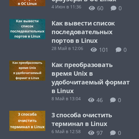
4 Июн в 11:36
60
0
Как вывести список
последовательных
портов в Linux
28 Май в 12:06
101
0
Как преобразовать
время Unix в
удобочитаемый формат
в Linux
8 Май в 13:04
46
0
3 способа очистить
терминал в Linux
6 Май в 12:58
97
0