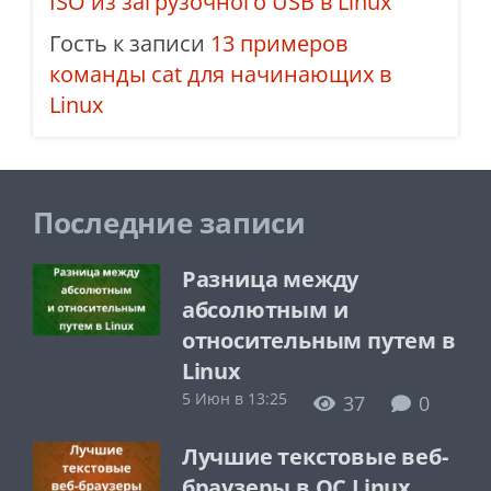
ISO из загрузочного USB в Linux
Гость
к записи
13 примеров
команды cat для начинающих в
Linux
Последние записи
Разница между
абсолютным и
относительным путем в
Linux
5 Июн в 13:25
37
0
Лучшие текстовые веб-
браузеры в ОС Linux