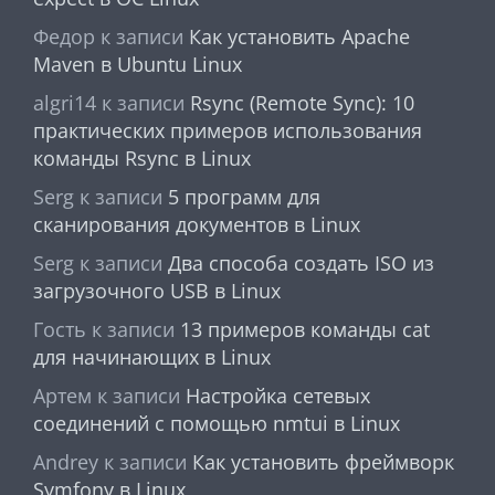
Федор
к записи
Как установить Apache
Maven в Ubuntu Linux
algri14
к записи
Rsync (Remote Sync): 10
практических примеров использования
команды Rsync в Linux
Serg
к записи
5 программ для
сканирования документов в Linux
Serg
к записи
Два способа создать ISO из
загрузочного USB в Linux
Гость
к записи
13 примеров команды cat
для начинающих в Linux
Артем
к записи
Настройка сетевых
соединений с помощью nmtui в Linux
Andrey
к записи
Как установить фреймворк
Symfony в Linux