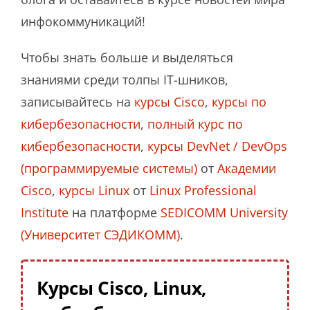
инфокоммуникаций!
Чтобы знать больше и выделяться
знаниями среди толпы IT-шников,
записывайтесь на
курсы Cisco
,
курсы по
кибербезопасности
,
полный курс по
кибербезопасности
,
курсы DevNet / DevOps
(программируемые системы)
от
Академии
Cisco
,
курсы Linux
от
Linux Professional
Institute
на платформе
SEDICOMM University
(Университет СЭДИКОММ)
.
Курсы Cisco, Linux,