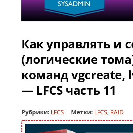
Как управлять и 
(логические тома
команд vgcreate, l
— LFCS часть 11
Рубрики:
LFCS
Метки:
LFCS
,
RAID