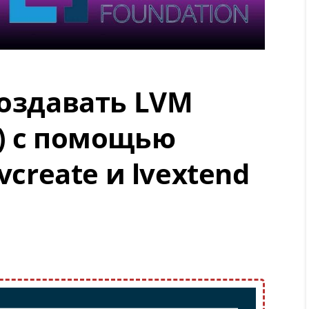
создавать LVM
) с помощью
vcreate и lvextend