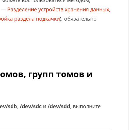
ы можете воспользоваться методом,
4 —
Разделение устройств хранения данных,
ойка раздела подкачки
), обязательно
омов, групп томов и
dev/sdb
,
/dev/sdc
и
/dev/sdd
, выполните