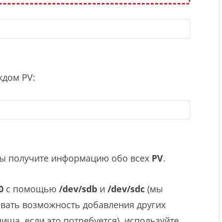
дом PV:
вы получите информацию обо всех
PV
.
0
с помощью
/dev/sdb
и
/dev/sdc
(мы
вать возможность добавления других
ища, если это потребуется), используйте