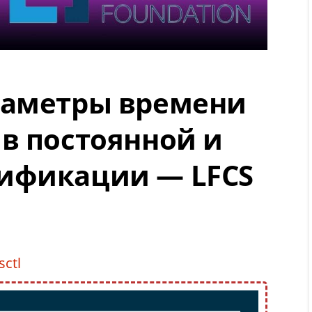
раметры времени
в постоянной и
ификации — LFCS
sctl