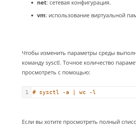
net
: сетевая конфигурация.
vm
: использование виртуальной пам
Чтобы изменить параметры среды выполн
команду sysctl. Точное количество парам
просмотреть с помощью:
1
# sysctl -a | wc -l
Если вы хотите просмотреть полный списо