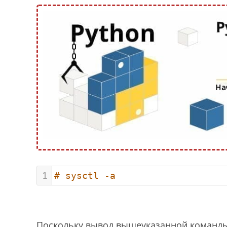
1
# sysctl -a
Поскольку вывод вышеуказанной команды 