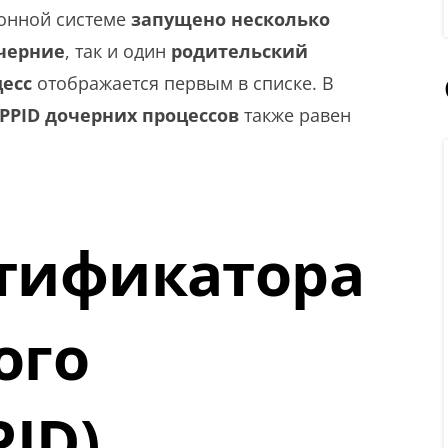
ионной системе
запущено несколько
черние
, так и один
родительский
есс
отображается первым в списке. В
PPID дочерних процессов
также равен
тификатора
ого
PID)