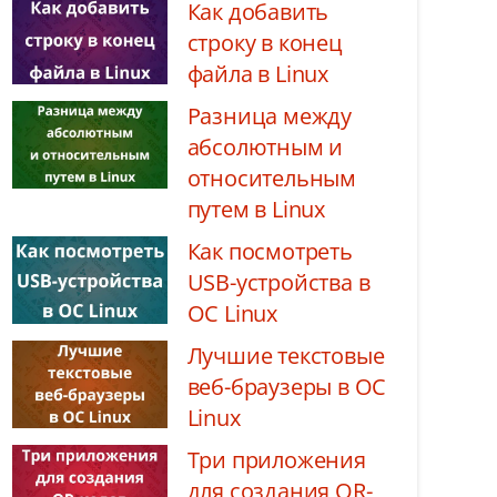
Как добавить
строку в конец
файла в Linux
Разница между
абсолютным и
относительным
путем в Linux
Как посмотреть
USB-устройства в
ОС Linux
Лучшие текстовые
веб-браузеры в ОС
Linux
Три приложения
для создания QR-