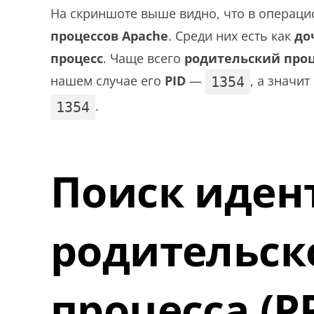
На скриншоте выше видно, что в операц
процессов Apache
. Среди них есть как
до
процесс
. Чаще всего
родительский проц
нашем случае его
PID
—
, а значит
1354
.
1354
Поиск иден
родительск
процесса (P