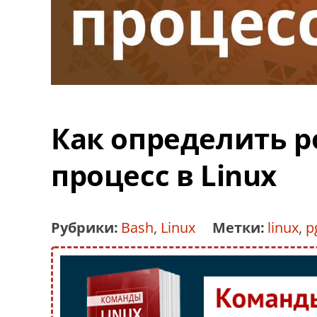
Как определить 
процесс в Linux
Рубрики:
Bash
,
Linux
Метки:
linux
,
p