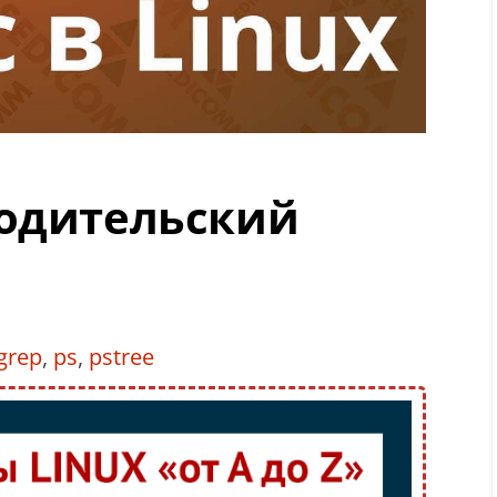
родительский
grep
,
ps
,
pstree