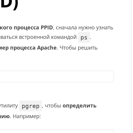
D)
ого процесса PPID
, сначала нужно узнать
оваться встроенной командой
.
ps
мер процесса Apache
. Чтобы решить
утилиту
, чтобы
определить
pgrep
анию
. Например: