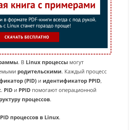
граммы
. В
Linux процессы
могут
аемыми
родительскими
. Каждый процесс
икатор (PID)
и
идентификатор PPID
,
с
.
PID
и
PPID
помогают операционной
руктуру процессов
.
PID процессов в Linux
.