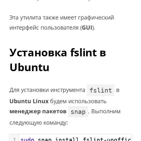
Эта утилита также имеет графический
интерфейс пользователя (
GUI
).
Установка fslint в
Ubuntu
Для установки инструмента
в
fslint
Ubuntu Linux
будем использовать
менеджер пакетов
. Выполним
snap
следующую команду:
1
sudo
 snap install fslint-unofficia