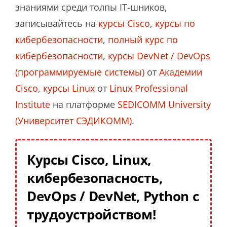
знаниями среди толпы IT-шников,
записывайтесь на
курсы Cisco
,
курсы по
кибербезопасности
,
полный курс по
кибербезопасности
,
курсы DevNet / DevOps
(программируемые системы)
от
Академии
Cisco
,
курсы Linux
от
Linux Professional
Institute
на платформе
SEDICOMM University
(Университет СЭДИКОММ)
.
Курсы Cisco, Linux,
кибербезопасность,
DevOps / DevNet, Python с
трудоустройством!