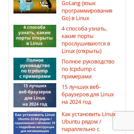
GoLang (язык
программирования
Go) в Linux
4 способа узнать,
какие порты
прослушиваются в
Linux (открыты)
Полное руководство
по tcpdump с
примерами
15 лучших веб-
браузеров для Linux
на 2024 год
Как установить Linux
Ubuntu рядом /
параллельно с