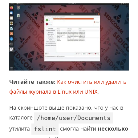
Читайте также:
Как очистить или удалить
файлы журнала в Linux или UNIX
.
На скриншоте выше показано, что у нас в
каталоге
/home/user/Documents
утилита
смогла найти
несколько
fslint