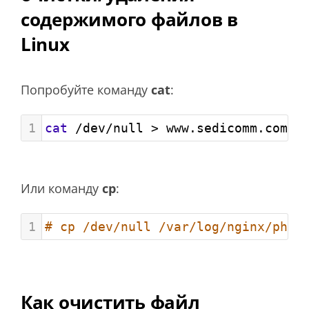
содержимого файлов в
Linux
Попробуйте команду
cat
:
1
cat
 /dev/null > www.sedicomm.com_a
Или команду
cp
:
1
# cp /dev/null /var/log/nginx/php_
Как очистить файл