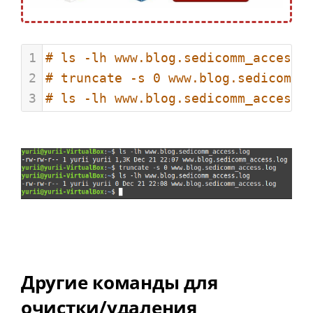
1
# ls -lh www.blog.sedicomm_access.
2
# truncate -s 0 www.blog.sedicomm_
3
# ls -lh www.blog.sedicomm_access.
Другие команды для
очистки/удаления