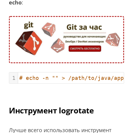
echo
:
1
# echo -n "" > /path/to/java/appse
Инструмент logrotate
Лучше всего использовать инструмент