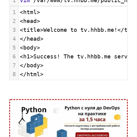
1
vim
 /var/www/tv.hhbb.me/public_htm
1
<html>
2
<head>
3
<title>Welcome to tv.hhbb.me!</tit
4
</head>
5
<body>
6
<h1>Success! The tv.hhbb.me server
7
</body>
8
</html>