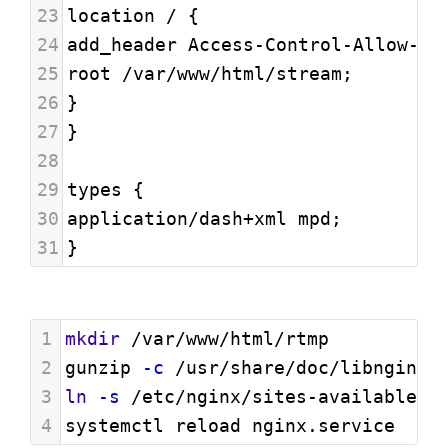
23
location / {
24
add_header Access-Control-Allow-Or
25
root /var/www/html/stream;
26
}
27
}
28
29
types {
30
application/dash
+
xml mpd;
31
}
1
mkdir
 /var/www/html/rtmp
2
gunzip 
-c
 /usr/share/doc/libnginx-
3
ln
-s
 /etc/nginx/sites-available/r
4
systemctl reload nginx.service