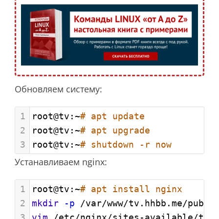
Обновляем систему:
1
root@tv:~
# apt update
2
root@tv:~
# apt upgrade
3
root@tv:~
# shutdown -r now
Устанавливаем nginx:
1
root@tv:~
# apt install nginx
2
mkdir
-p
 /var/www/tv.hhbb.me/publi
3
vim
 /etc/nginx/sites-available/tv.