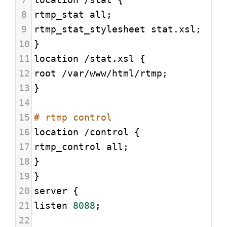
8
rtmp_stat all;
9
rtmp_stat_stylesheet stat.xsl;
10
}
11
location /stat.xsl {
12
root /var/www/html/rtmp;
13
}
14
15
# rtmp control
16
location /control {
17
rtmp_control all;
18
}
19
}
20
server {
21
listen 
8088
;
22