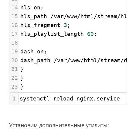
14
hls on;
15
hls_path /var/www/html/stream/hls;
16
hls_fragment 
3
;
17
hls_playlist_length 
60
;
18
19
dash on;
20
dash_path /var/www/html/stream/das
21
}
22
}
23
}
1
systemctl reload nginx.service
Установим дополнительные утилиты: