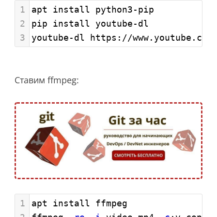
1
apt install python3-pip
2
pip install youtube-dl
3
youtube-dl https://www.youtube.com
Ставим ffmpeg:
1
apt install ffmpeg