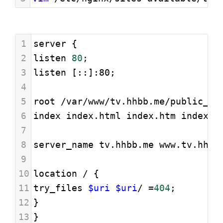
1
server {
2
listen 
80
;
3
listen [::]:80;
4
5
root /var/www/tv.hhbb.me/public_ht
6
index index.html index.htm index.n
7
8
server_name tv.hhbb.me www.tv.hhbb
9
10
location / {
11
try_files 
$uri
$uri
/ 
=
404
;
12
}
13
}