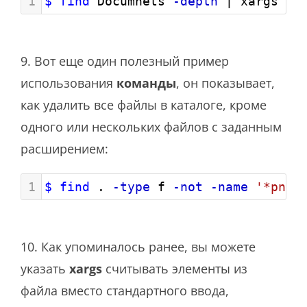
1
$ find
 Documnets 
-depth
 | xargs 
-n
9. Вот еще один полезный пример
использования
команды
, он показывает,
как удалить все файлы в каталоге, кроме
одного или нескольких файлов с заданным
расширением:
1
$ find
 . 
-type
 f 
-not
-name
'*png'
10. Как упоминалось ранее, вы можете
указать
xargs
считывать элементы из
файла вместо стандартного ввода,