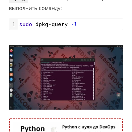
выполнить команду:
1
sudo
 dpkg-query 
-l