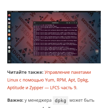
Читайте также:
Управление пакетами
Linux с помощью Yum, RPM, Apt, Dpkg,
Aptitude и Zypper — LFCS часть 9
.
Важно:
у менеджера
может быть
dpkg