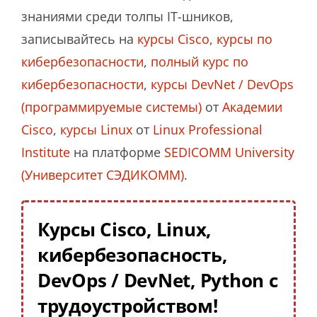
знаниями среди толпы IT-шников,
записывайтесь на
курсы Cisco
,
курсы по
кибербезопасности
,
полный курс по
кибербезопасности
,
курсы DevNet / DevOps
(программируемые системы)
от
Академии
Cisco
,
курсы Linux
от
Linux Professional
Institute
на платформе
SEDICOMM University
(Университет СЭДИКОММ)
.
Курсы Cisco, Linux,
кибербезопасность,
DevOps / DevNet, Python с
трудоустройством!