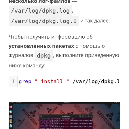
несколько лог-файлов
—
,
/var/log/dpkg.log
и так далее.
/var/log/dpkg.log.1
Чтобы получить информацию об
установленных пакетах
с помощью
журналов
, выполните приведенную
dpkg
ниже команду:
1
grep
" install "
 /var/log/dpkg.log