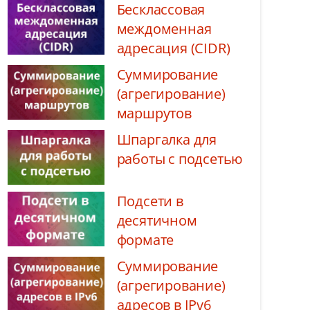
Бесклассовая
междоменная
адресация (CIDR)
Суммирование
(агрегирование)
маршрутов
Шпаргалка для
работы с подсетью
Подсети в
десятичном
формате
Суммирование
(агрегирование)
адресов в IPv6