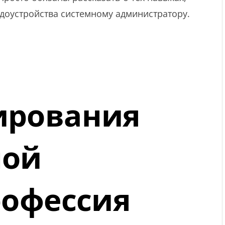
доустройства системному администратору.
ирования
ной
рофессия