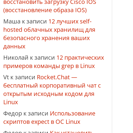
восстановить загрузку Cisco IOS
(восстановление образа IOS)
Маша
к записи
12 лучших self-
hosted облачных хранилищ для
безопасного хранения ваших
данных
Николай
к записи
12 практических
примеров команды grep в Linux
Vt
к записи
Rocket.Chat —
бесплатный корпоративный чат с
открытым исходным кодом для
Linux
Федор
к записи
Использование
скриптов expect в ОС Linux
Федор
к записи
Как установить