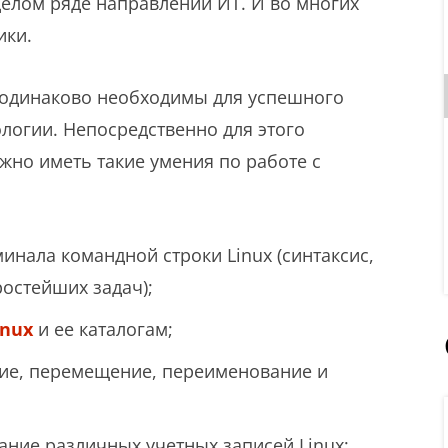
целом ряде направлений ИТ. И во многих
ики.
и одинаково необходимы для успешного
логии. Непосредственно для этого
жно иметь такие умения по работе с
инала командной строки Linux (синтаксис,
остейших задач);
inux
и ее каталогам;
ние, перемещение, переименование и
ание различных учетных записей Linux;