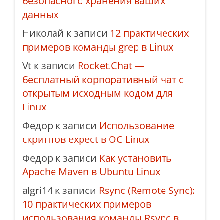
безопасного хранения ваших
данных
Николай
к записи
12 практических
примеров команды grep в Linux
Vt
к записи
Rocket.Chat —
бесплатный корпоративный чат с
открытым исходным кодом для
Linux
Федор
к записи
Использование
скриптов expect в ОС Linux
Федор
к записи
Как установить
Apache Maven в Ubuntu Linux
algri14
к записи
Rsync (Remote Sync):
10 практических примеров
использования команды Rsync в