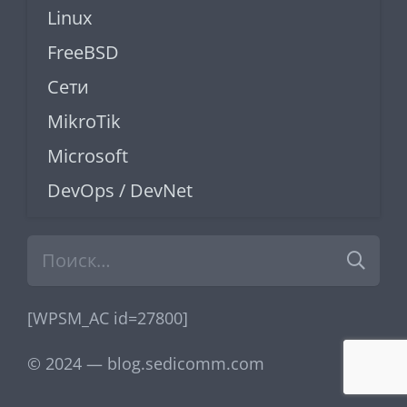
Linux
FreeBSD
Сети
MikroTik
Microsoft
DevOps / DevNet
Найти:
[WPSM_AC id=27800]
© 2024 — blog.sedicomm.com