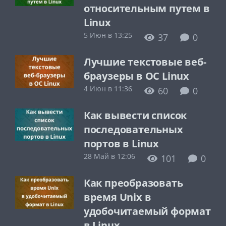
относительным путем в
Linux
5 Июн в 13:25
37
0
Лучшие текстовые веб-
браузеры в ОС Linux
4 Июн в 11:36
60
0
Как вывести список
последовательных
портов в Linux
28 Май в 12:06
101
0
Как преобразовать
время Unix в
удобочитаемый формат
в Linux