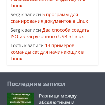
Linux
Serg
к записи
5 программ для
сканирования документов в Linux
Serg
к записи
Два способа создать
ISO из загрузочного USB в Linux
Гость
к записи
13 примеров
команды cat для начинающих в
Linux
Последние записи
Разница между
абсолютным и