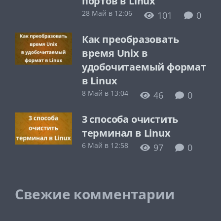
портов в Linux
28 Май в 12:06
101
0
Как преобразовать
время Unix в
удобочитаемый формат
в Linux
8 Май в 13:04
46
0
3 способа очистить
терминал в Linux
6 Май в 12:58
97
0
Свежие комментарии