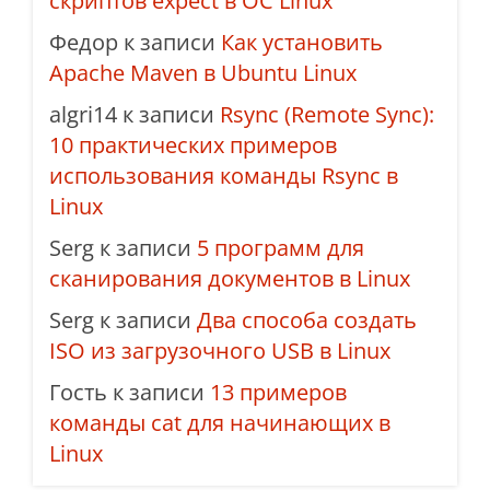
скриптов expect в ОС Linux
Федор
к записи
Как установить
Apache Maven в Ubuntu Linux
algri14
к записи
Rsync (Remote Sync):
10 практических примеров
использования команды Rsync в
Linux
Serg
к записи
5 программ для
сканирования документов в Linux
Serg
к записи
Два способа создать
ISO из загрузочного USB в Linux
Гость
к записи
13 примеров
команды cat для начинающих в
Linux