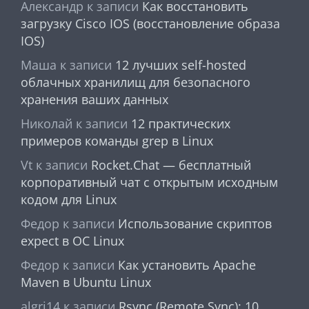
Александр
к записи
Как восстановить
загрузку Cisco IOS (восстановление образа
IOS)
Маша
к записи
12 лучших self-hosted
облачных хранилищ для безопасного
хранения ваших данных
Николай
к записи
12 практических
примеров команды grep в Linux
Vt
к записи
Rocket.Chat — бесплатный
корпоративный чат с открытым исходным
кодом для Linux
Федор
к записи
Использование скриптов
expect в ОС Linux
Федор
к записи
Как установить Apache
Maven в Ubuntu Linux
algri14
к записи
Rsync (Remote Sync): 10