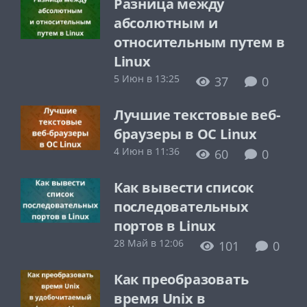
Разница между
абсолютным и
относительным путем в
Linux
5 Июн в 13:25
37
0
Лучшие текстовые веб-
браузеры в ОС Linux
4 Июн в 11:36
60
0
Как вывести список
последовательных
портов в Linux
28 Май в 12:06
101
0
Как преобразовать
время Unix в