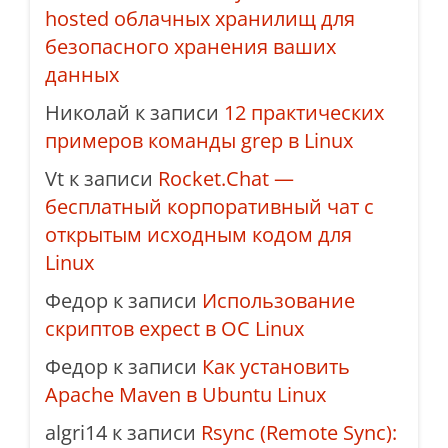
hosted облачных хранилищ для
безопасного хранения ваших
данных
Николай
к записи
12 практических
примеров команды grep в Linux
Vt
к записи
Rocket.Chat —
бесплатный корпоративный чат с
открытым исходным кодом для
Linux
Федор
к записи
Использование
скриптов expect в ОС Linux
Федор
к записи
Как установить
Apache Maven в Ubuntu Linux
algri14
к записи
Rsync (Remote Sync):