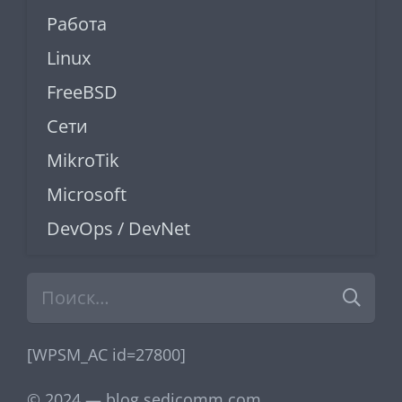
Работа
Linux
FreeBSD
Сети
MikroTik
Microsoft
DevOps / DevNet
Найти:
[WPSM_AC id=27800]
© 2024 — blog.sedicomm.com