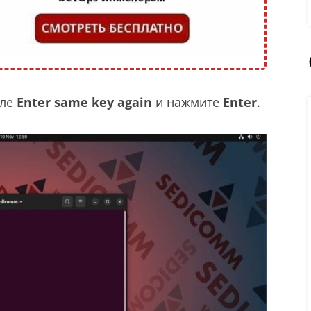
оле
Enter same key again
и нажмите
Enter
.