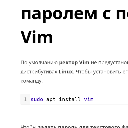
паролем с
Vim
По умолчанию
ректор Vim
не предустано
дистрибутивах
Linux
. Чтобы установить е
команду:
1
sudo
 apt install 
vim
Чтобы
задать пароль для текстового ф