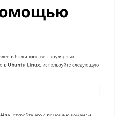
 помощью
влен в большинстве популярных
го в
Ubuntu Linux
, используйте следующую
айла
, откройте его с помощью команды