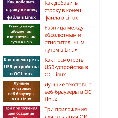
Как добавить
строку в конец
файла в Linux
Разница между
абсолютным и
относительным
путем в Linux
Как посмотреть
USB-устройства в
ОС Linux
Лучшие текстовые
веб-браузеры в ОС
Linux
Три приложения
для создания QR-