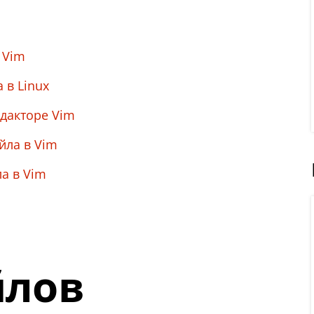
 Vim
 в Linux
дакторе Vim
йла в Vim
а в Vim
йлов