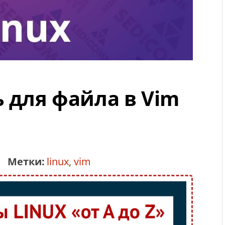
ь для файла в Vim
Метки:
linux
,
vim